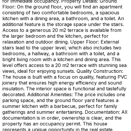
for immediate occupancy. Property Details: Ground
Floor: On the ground floor, you will find an apartment
consisting of two comfortable bedrooms, a spacious
kitchen with a dining area, a bathroom, and a toilet. An
additional feature is the storage space under the stairs.
Access to a generous 20 m2 terrace is available from
the larger bedroom and the kitchen, perfect for
relaxation and outdoor dining. Upper Floor: External
stairs lead to the upper level, which also includes two
bedrooms, a hallway, a bathroom with a toilet, and a
bright living room with a kitchen and dining area. This
level offers access to a 20 m2 terrace with stunning sea
views, ideal for enjoying sunsets. Quality Construction:
The house is built with a focus on quality, featuring PVC
joinery that ensures high energy efficiency and sound
insulation. The interior space is functional and tastefully
decorated. Additional Amenities: The price includes one
parking space, and the ground floor yard features a
summer kitchen with a barbecue, perfect for family
gatherings and summer entertaining. Documentation: All
documentation is in order, ownership is clear, and the
property has an occupancy permit. This house
represents a unique opportunity in the real estate