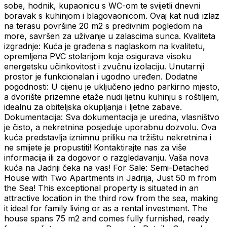
sobe, hodnik, kupaonicu s WC-om te svijetli dnevni
boravak s kuhinjom i blagovaonicom. Ovaj kat nudi izlaz
na terasu površine 20 m2 s predivnim pogledom na
more, savršen za uživanje u zalascima sunca. Kvaliteta
izgradnje: Kuća je građena s naglaskom na kvalitetu,
opremljena PVC stolarijom koja osigurava visoku
energetsku učinkovitost i zvučnu izolaciju. Unutarnji
prostor je funkcionalan i ugodno uređen. Dodatne
pogodnosti: U cijenu je uključeno jedno parkirno mjesto,
a dvorište prizemne etaže nudi ljetnu kuhinju s roštiljem,
idealnu za obiteljska okupljanja i ljetne zabave.
Dokumentacija: Sva dokumentacija je uredna, vlasništvo
je čisto, a nekretnina posjeduje uporabnu dozvolu. Ova
kuća predstavlja iznimnu priliku na tržištu nekretnina i
ne smijete je propustiti! Kontaktirajte nas za više
informacija ili za dogovor o razgledavanju. Vaša nova
kuća na Jadriji čeka na vas! For Sale: Semi-Detached
House with Two Apartments in Jadrija, Just 50 m from
the Sea! This exceptional property is situated in an
attractive location in the third row from the sea, making
it ideal for family living or as a rental investment. The
house spans 75 m2 and comes fully furnished, ready