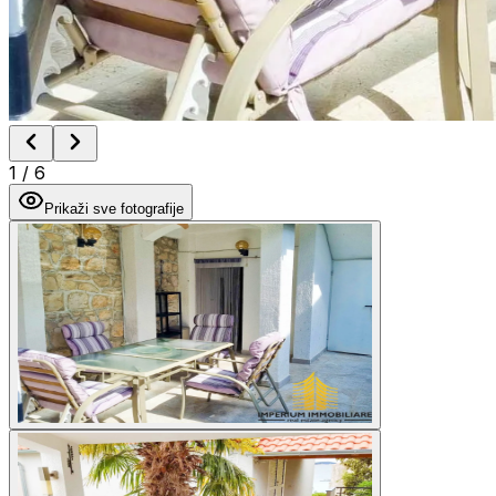
1
/
6
Prikaži sve fotografije