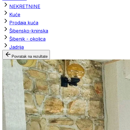
NEKRETNINE
Kuće
Prodaja kuća
Šibensko-kninska
Šibenik - okolica
Jadrija
Povratak na rezultate