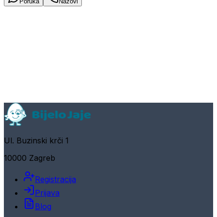
Poruka
Nazovi
Ul. Buzinski krči 1
10000 Zagreb
Registracija
Prijava
Blog