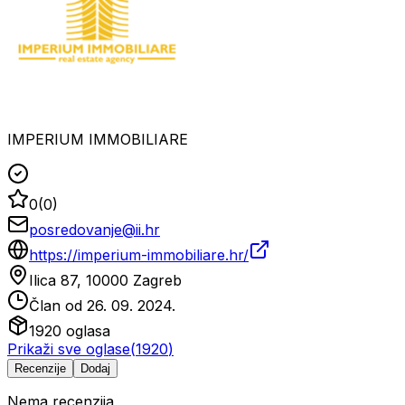
IMPERIUM IMMOBILIARE
0
(
0
)
posredovanje@ii.hr
https://imperium-immobiliare.hr/
Ilica 87, 10000 Zagreb
Član od
26. 09. 2024.
1920
oglasa
Prikaži sve oglase
(
1920
)
Recenzije
Dodaj
Nema recenzija