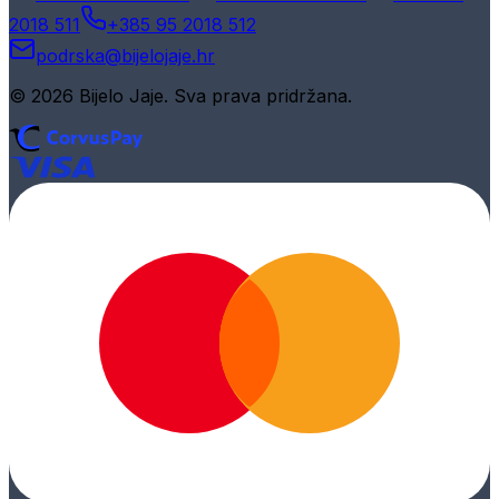
2018 511
+385 95 2018 512
podrska@bijelojaje.hr
© 2026 Bijelo Jaje. Sva prava pridržana.