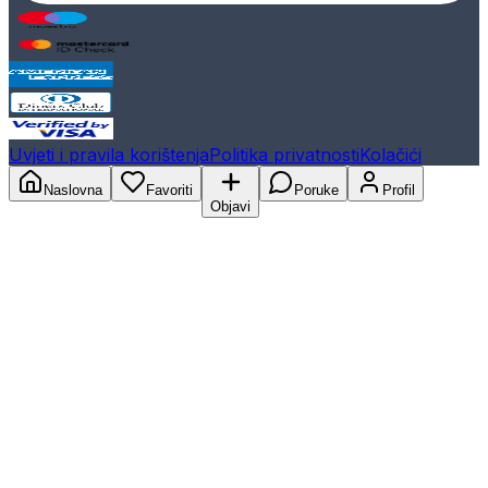
Uvjeti i pravila korištenja
Politika privatnosti
Kolačići
Naslovna
Favoriti
Poruke
Profil
Objavi