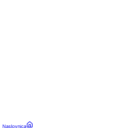
Nautika
Plovila
Charter
Prikolice za plovila
Brodski rezervni dijelovi
Nautička oprema
Brodski motori
Turizam
Apartmani
Sobe
Kuće za odmor
Aranžmani
Naslovnica