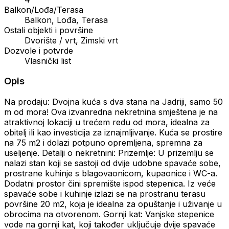
Balkon/Lođa/Terasa
Balkon, Lođa, Terasa
Ostali objekti i površine
Dvorište / vrt, Zimski vrt
Dozvole i potvrde
Vlasnički list
Opis
Na prodaju: Dvojna kuća s dva stana na Jadriji, samo 50
m od mora! Ova izvanredna nekretnina smještena je na
atraktivnoj lokaciji u trećem redu od mora, idealna za
obitelj ili kao investicija za iznajmljivanje. Kuća se prostire
na 75 m2 i dolazi potpuno opremljena, spremna za
useljenje. Detalji o nekretnini: Prizemlje: U prizemlju se
nalazi stan koji se sastoji od dvije udobne spavaće sobe,
prostrane kuhinje s blagovaonicom, kupaonice i WC-a.
Dodatni prostor čini spremište ispod stepenica. Iz veće
spavaće sobe i kuhinje izlazi se na prostranu terasu
površine 20 m2, koja je idealna za opuštanje i uživanje u
obrocima na otvorenom. Gornji kat: Vanjske stepenice
vode na gornji kat, koji također uključuje dvije spavaće