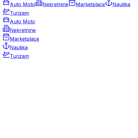
Auto Moto
Nekretnine
Marketplace
Nautika
Turizam
Auto Moto
Nekretnine
Marketplace
Nautika
Turizam
Auto Moto
Rabljeni automobili
Novi automobili
Motocikli / motori
Gospodarska vozila
Rezervni dijelovi i oprema
Kamperi i kamp prikolice