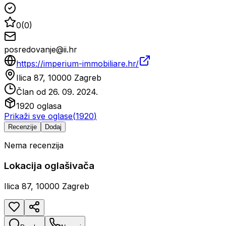
0
(
0
)
posredovanje@ii.hr
https://imperium-immobiliare.hr/
Ilica 87, 10000 Zagreb
Član od
26. 09. 2024.
1920
oglasa
Prikaži sve oglase
(
1920
)
Recenzije
Dodaj
Nema recenzija
Lokacija oglašivača
Ilica 87, 10000 Zagreb