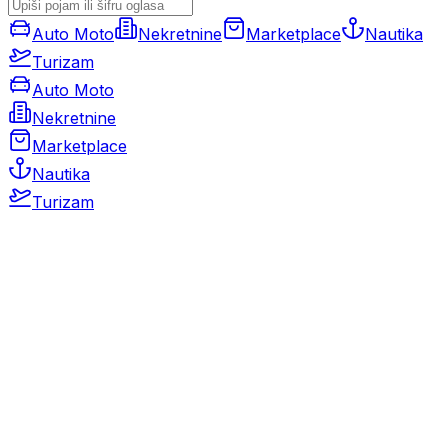
Auto Moto
Nekretnine
Marketplace
Nautika
Turizam
Auto Moto
Nekretnine
Marketplace
Nautika
Turizam
Auto Moto
Rabljeni automobili
Novi automobili
Motocikli / motori
Gospodarska vozila
Rezervni dijelovi i oprema
Kamperi i kamp prikolice