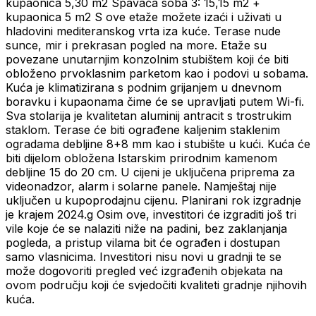
kupaonica 5,30 m2 Spavaća soba 3: 15,15 m2 +
kupaonica 5 m2 S ove etaže možete izaći i uživati u
hladovini mediteranskog vrta iza kuće. Terase nude
sunce, mir i prekrasan pogled na more. Etaže su
povezane unutarnjim konzolnim stubištem koji će biti
obloženo prvoklasnim parketom kao i podovi u sobama.
Kuća je klimatizirana s podnim grijanjem u dnevnom
boravku i kupaonama čime će se upravljati putem Wi-fi.
Sva stolarija je kvalitetan aluminij antracit s trostrukim
staklom. Terase će biti ograđene kaljenim staklenim
ogradama debljine 8+8 mm kao i stubište u kući. Kuća će
biti dijelom obložena Istarskim prirodnim kamenom
debljine 15 do 20 cm. U cijeni je uključena priprema za
videonadzor, alarm i solarne panele. Namještaj nije
uključen u kupoprodajnu cijenu. Planirani rok izgradnje
je krajem 2024.g Osim ove, investitori će izgraditi još tri
vile koje će se nalaziti niže na padini, bez zaklanjanja
pogleda, a pristup vilama bit će ograđen i dostupan
samo vlasnicima. Investitori nisu novi u gradnji te se
može dogovoriti pregled već izgrađenih objekata na
ovom području koji će svjedočiti kvaliteti gradnje njihovih
kuća.