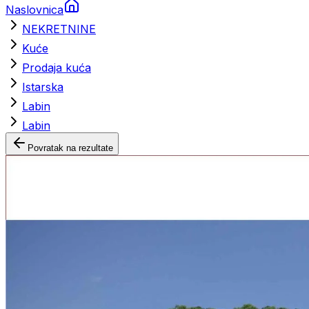
Naslovnica
NEKRETNINE
Kuće
Prodaja kuća
Istarska
Labin
Labin
Povratak na rezultate