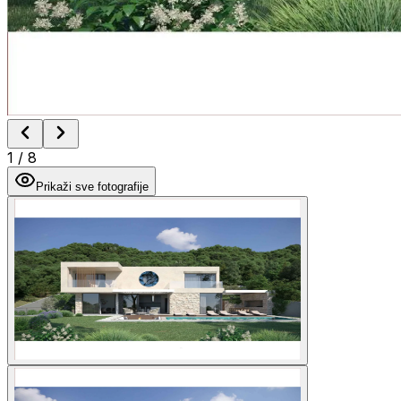
1
/
8
Prikaži sve fotografije