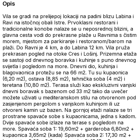
Opis
Vila se gradi na prelijepoj lokaciji na padini blizu Labina i
Ravi na istočnoj obali Istre. Prvoklasni restorani i
tradicionalne konobe nalaze se u neposrednoj blizini, a
glavna cesta vodi do prekrasne plaže u Ravnima s čistim
morem, mjestom za parkiranje i restoranom/barom na
plaži. Do Ravni je 4 km, a do Labina 12 km. Vila pruža
prekrasan pogled na otoke Cres i Lošinj. Prizemna etaža
se sastoji od dnevnog boravka i kuhinje s puno dnevnog
svijetla i pogledom na more. Dnevni dio, kuhinja i
blagovaonica protežu se na 66 m2. Tu su kupaonica
(6,20 m2), ostava (8,85 m2), tehnička soba (4 m2) i
teretana (10,80 m2). Terasa služi kao ekskluzivni vanjski
dnevni boravak s bazenom od 33 m2 tako da uvečer
možete uživati u mediteranskom stilu na otvorenom pod
zasjenjenom pergolom s vanjskom kuhinjom ili uz
otvoreni kamin uz bazen. Na gornjoj etaži nalaze se tri
prostrane spavaće sobe s kupaonicama, jedna s kadom.
Dvije spavaće sobe izlaze na terase s pogledom na
more. Spavaća soba 1: 19,60m2 + garderoba 6,80m2 +
kupaonica 3,65m2 (kada) Spavaća soba 2: 17,30 m2 +