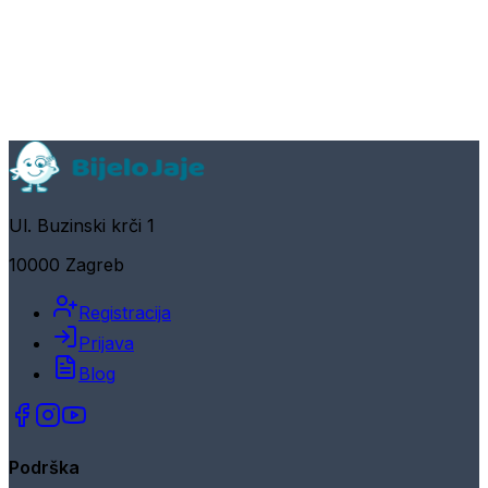
Ul. Buzinski krči 1
10000 Zagreb
Registracija
Prijava
Blog
Podrška