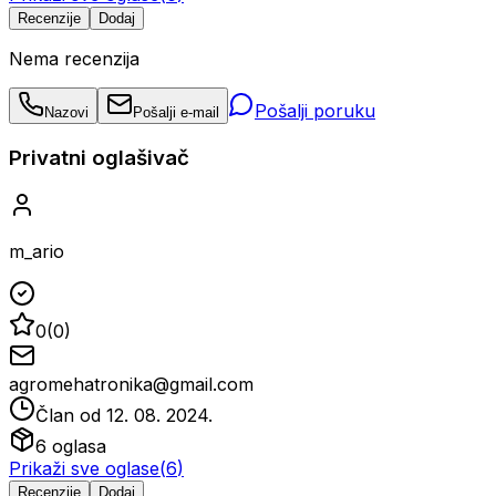
Recenzije
Dodaj
Nema recenzija
Pošalji poruku
Nazovi
Pošalji e-mail
Privatni oglašivač
m_ario
0
(
0
)
agromehatronika@gmail.com
Član od
12. 08. 2024.
6
oglasa
Prikaži sve oglase
(
6
)
Recenzije
Dodaj