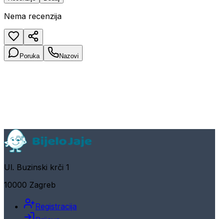
Nema recenzija
Poruka
Nazovi
Ul. Buzinski krči 1
10000 Zagreb
Registracija