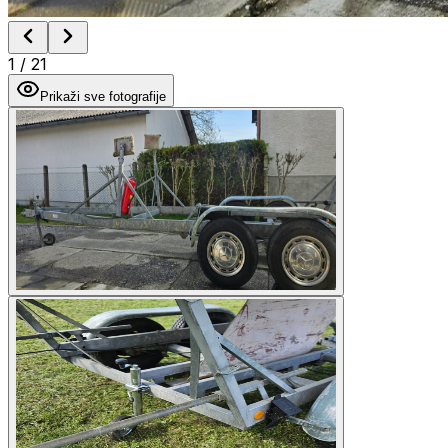
1
/
21
Prikaži sve fotografije