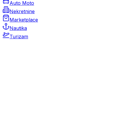
Auto Moto
Nekretnine
Marketplace
Nautika
Turizam
Auto Moto
Rabljeni automobili
Novi automobili
Motocikli / motori
Gospodarska vozila
Rezervni dijelovi i oprema
Kamperi i kamp prikolice
Oldtimeri
Karambolirani automobili