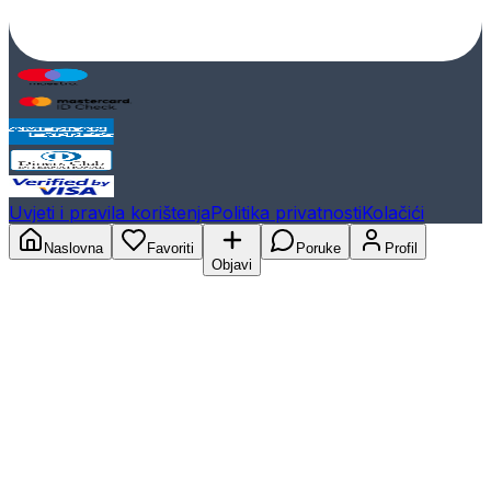
Uvjeti i pravila korištenja
Politika privatnosti
Kolačići
Naslovna
Favoriti
Poruke
Profil
Objavi