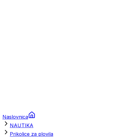
Plovila
Charter
Prikolice za plovila
Brodski rezervni dijelovi
Nautička oprema
Brodski motori
Turizam
Apartmani
Sobe
Kuće za odmor
Aranžmani
Naslovnica
NAUTIKA
Prikolice za plovila