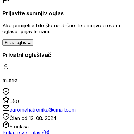
Prijavite sumnjiv oglas
Ako primijetite bilo što neobično ili sumnjivo u ovom
oglasu, prijavite nam.
Prijavi oglas →
Privatni oglašivač
m_ario
0
(
0
)
agromehatronika@gmail.com
Član od
12. 08. 2024.
6
oglasa
Prikaži sve oglase
(
6
)