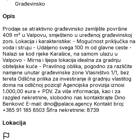
Građevinsko
Opis
Prodaje se atraktivno građevinsko zemljište površine
409 m² u Valpovu, smješteno u uređenoj građevinskoj
zoni. Lokacija i karakteristike: - Mogućnost priključka na
voda i struju - Udaljeno svega 100 m od glavne ceste -
Nalazi se kod rijeke Karašice, na samom ulazu u
Valpovo - Mirna i lijepa lokacija idealna za gradnju
obiteljske kuće - Pravilnog oblika, pogodno za različite
namjene unutar građevinske zone Vlasništvo 1/1, bez
tereta Odlična prilika za investiranje ili gradnju vlastitog
doma na odličnoj poziciji! Agencijska provizija iznosi
1.000,00 eura + PDV. Za više informacija, kao i za
razgled nekretnine, slobodno nas kontaktirajte Dino
Benković E-mail: dino@palace.agency Kontakt broj:
+385 91 185 8503 Šifra nekretnine: 8739
Lokacija