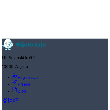
Ul. Buzinski krči 1
10000 Zagreb
Registracija
Prijava
Blog