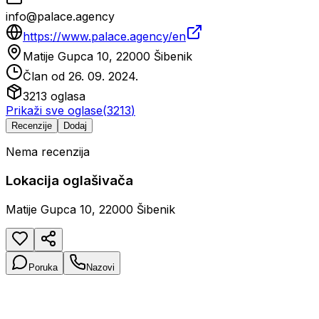
info@palace.agency
https://www.palace.agency/en
Matije Gupca 10, 22000 Šibenik
Član od
26. 09. 2024.
3213
oglasa
Prikaži sve oglase
(
3213
)
Recenzije
Dodaj
Nema recenzija
Lokacija oglašivača
Matije Gupca 10, 22000 Šibenik
Poruka
Nazovi