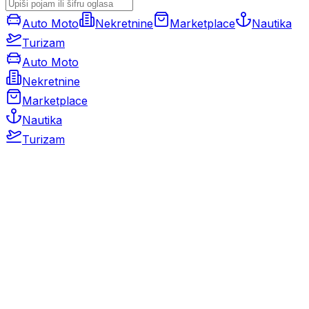
Auto Moto
Nekretnine
Marketplace
Nautika
Turizam
Auto Moto
Nekretnine
Marketplace
Nautika
Turizam
Auto Moto
Rabljeni automobili
Novi automobili
Motocikli / motori
Gospodarska vozila
Rezervni dijelovi i oprema
Kamperi i kamp prikolice