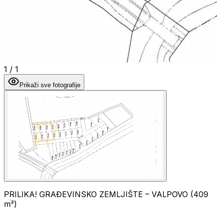
1
/
1
Prikaži sve fotografije
PRILIKA! GRAĐEVINSKO ZEMLJIŠTE – VALPOVO (409
m²)