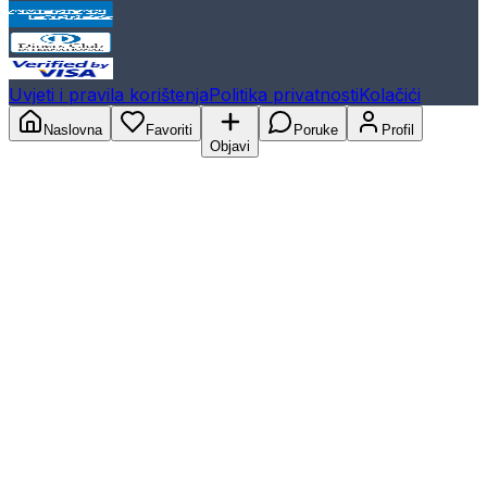
Uvjeti i pravila korištenja
Politika privatnosti
Kolačići
Naslovna
Favoriti
Poruke
Profil
Objavi