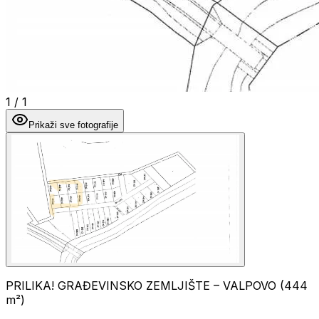
1
/
1
Prikaži sve fotografije
PRILIKA! GRAĐEVINSKO ZEMLJIŠTE – VALPOVO (444
m²)