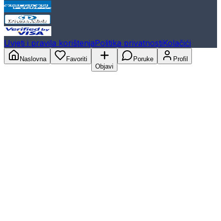
Uvjeti i pravila korištenja
Politika privatnosti
Kolačići
Naslovna
Favoriti
Poruke
Profil
Objavi