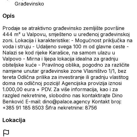
Građevinsko
Opis
Prodaje se atraktivno građevinsko zemljište površine
444 m² u Valpovu, smješteno u uređenoj građevinskoj
zoni. Lokacija i karakteristike: - Mogućnost priključka na
voda i struju - Udaljeno svega 100 m od glavne ceste -
Nalazi se kod rijeke Karašice, na samom ulazu u
Valpovo - Mirna i lijepa lokacija idealna za gradnju
obiteljske kuće - Pravilnog oblika, pogodno za različite
namjene unutar građevinske zone Vlasništvo 1/1, bez
tereta Odlična prilika za investiranje ili gradnju vlastitog
doma na odličnoj poziciji! Agencijska provizija iznosi
1.000,00 eura + PDV. Za više informacija, kao i za
razgled nekretnine, slobodno nas kontaktirajte Dino
Benković E-mail: dino@palace.agency Kontakt broj:
+385 91 185 8503 Šifra nekretnine: 8756
Lokacija