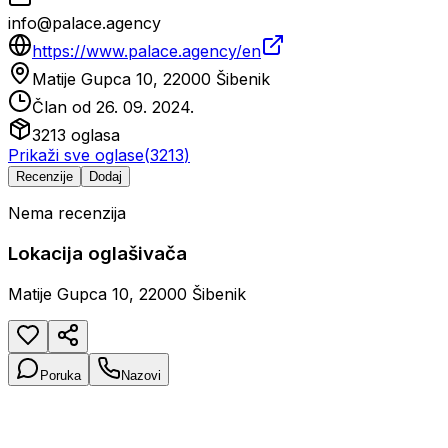
info@palace.agency
https://www.palace.agency/en
Matije Gupca 10, 22000 Šibenik
Član od
26. 09. 2024.
3213
oglasa
Prikaži sve oglase
(
3213
)
Recenzije
Dodaj
Nema recenzija
Lokacija oglašivača
Matije Gupca 10, 22000 Šibenik
Poruka
Nazovi