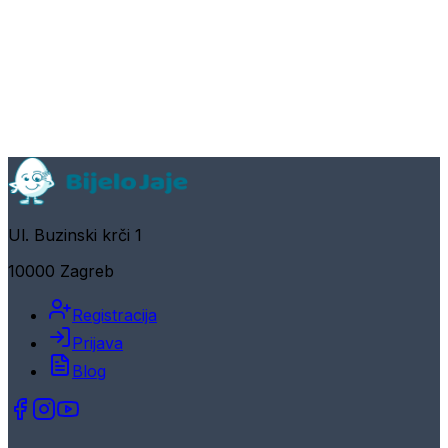
Ul. Buzinski krči 1
10000 Zagreb
Registracija
Prijava
Blog