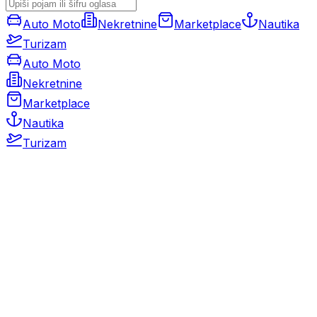
Auto Moto
Nekretnine
Marketplace
Nautika
Turizam
Auto Moto
Nekretnine
Marketplace
Nautika
Turizam
Auto Moto
Rabljeni automobili
Novi automobili
Motocikli / motori
Gospodarska vozila
Rezervni dijelovi i oprema
Kamperi i kamp prikolice