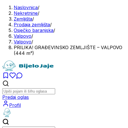
Naslovnica
/
Nekretnine
/
Zemljišta
/
Prodaja zemljišta
/
Osječko baranjska
/
Valpovo
/
Valpovo
/
PRILIKA! GRAĐEVINSKO ZEMLJIŠTE – VALPOVO
(444 m²)
Predaj oglas
Profil