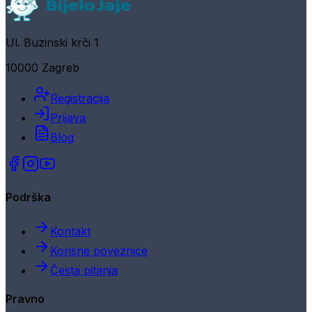
Ul. Buzinski krči 1
10000 Zagreb
Registracija
Prijava
Blog
Podrška
Kontakt
Korisne poveznice
Česta pitanja
Pravno