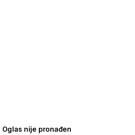
Nautička oprema
Brodski motori
Turizam
Apartmani
Sobe
Kuće za odmor
Aranžmani
Oglas nije pronađen