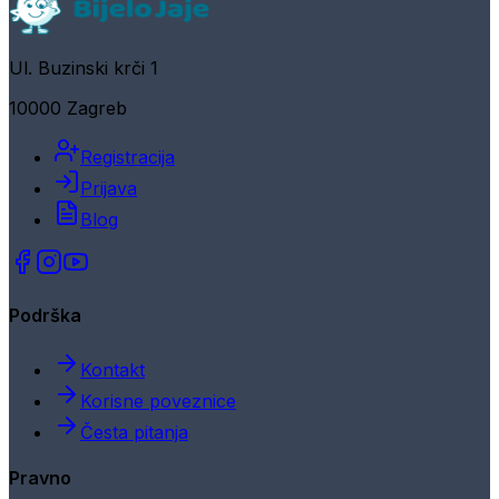
Ul. Buzinski krči 1
10000 Zagreb
Registracija
Prijava
Blog
Podrška
Kontakt
Korisne poveznice
Česta pitanja
Pravno