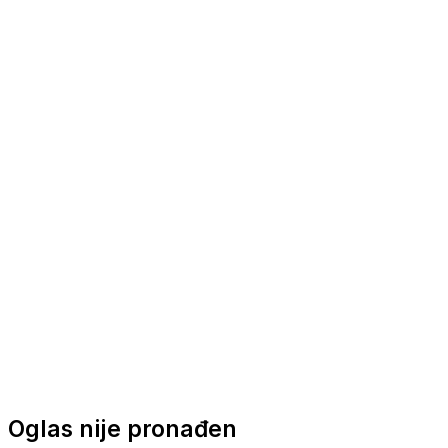
Nautička oprema
Brodski motori
Turizam
Apartmani
Sobe
Kuće za odmor
Aranžmani
Oglas nije pronađen