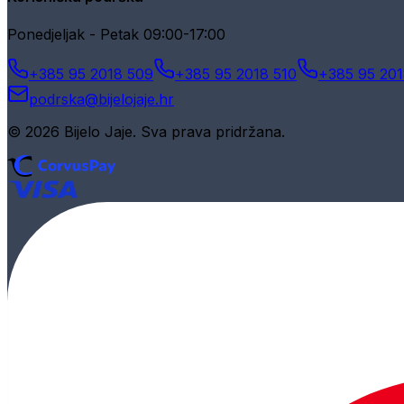
Ponedjeljak - Petak 09:00-17:00
+385 95 2018 509
+385 95 2018 510
+385 95 201
podrska@bijelojaje.hr
© 2026 Bijelo Jaje. Sva prava pridržana.