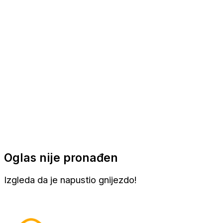
Apartmani
Sobe
Kuće za odmor
Aranžmani
Oglas nije pronađen
Izgleda da je napustio gnijezdo!