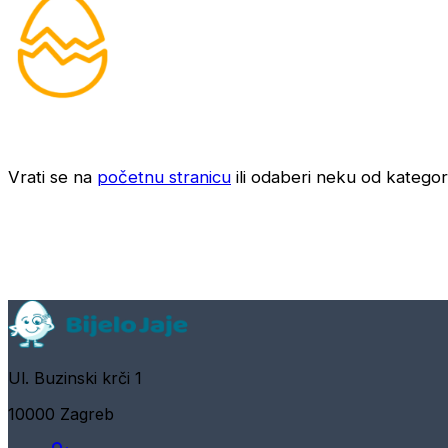
Vrati se na
početnu stranicu
ili odaberi neku od kategori
Ul. Buzinski krči 1
10000 Zagreb