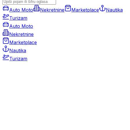
Auto Moto
Nekretnine
Marketplace
Nautika
Turizam
Auto Moto
Nekretnine
Marketplace
Nautika
Turizam
Auto Moto
Rabljeni automobili
Novi automobili
Motocikli / motori
Gospodarska vozila
Rezervni dijelovi i oprema
Kamperi i kamp prikolice