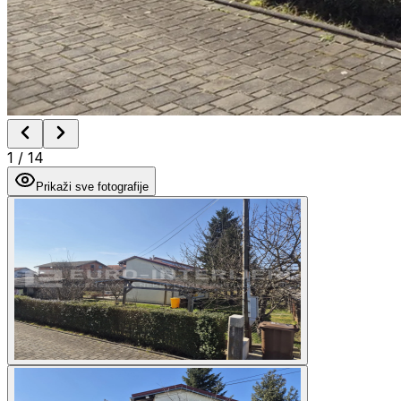
1
/
14
Prikaži sve fotografije