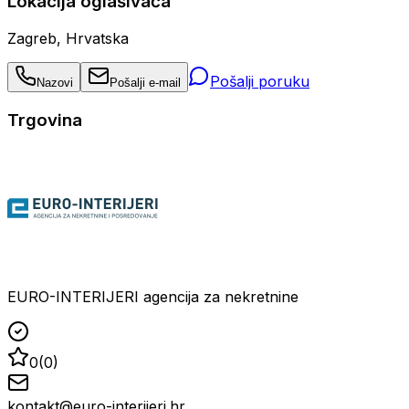
Lokacija oglašivača
Zagreb, Hrvatska
Pošalji poruku
Nazovi
Pošalji e-mail
Trgovina
EURO-INTERIJERI agencija za nekretnine
0
(
0
)
kontakt@euro-interijeri.hr