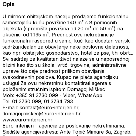
Opis
U mirnom obiteljskom naselju prodajemo funkcionalnu
samostojeću kuću površine 140 m² s 8 pomoćnih
objekata (spremišta površina od 20 m² do 50 m²) na
okućnici od 1.135 m². Prednost ove nekretnine je
funkcionalni raspored u samoj kući kao dodatan vanjski
sadržaj idealan za obavljanje neke poslovne djelatnosti,
kao npr. obiteljsko gospodarstvo, hotel za pse, tihi obrt...
Svi sadržaji za kvalitetan život nalaze se u neposrednoj
blizini kao što su škola, vrtić, trgovine, administrativne
uprave što daje prednost prilikom obavljanja
svakodnevnih poslova. Kupac ne plaća agencijsku
uslugu! Za ovu nekretninu kontaktirati agenta s
položenim stručnim ispitom Domagoj Miškec
Mob: +385 91 3730 099 - Viber, WhatsApp
Tel: 01 3730 099, 01 3734 793
E-mail: kontakt@euro-interijeri.hr,
domagoj.miskec@euro-interijeri.hr
www.euro-interijeri.hr
Euro-interijeri - agencija za poslovanje nekretninama.
Sjedište agencije/adresa: Ante Topić Mimare 3a, Zagreb.