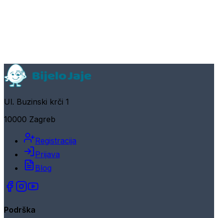
Ul. Buzinski krči 1
10000 Zagreb
Registracija
Prijava
Blog
Podrška