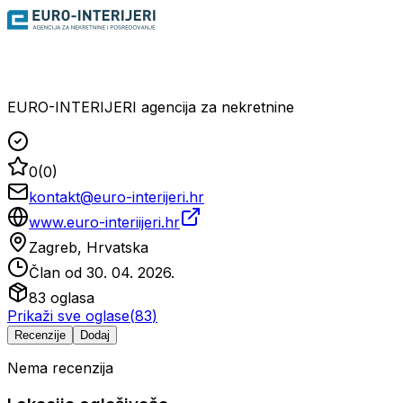
EURO-INTERIJERI agencija za nekretnine
0
(
0
)
kontakt@euro-interijeri.hr
www.euro-interiijeri.hr
Zagreb, Hrvatska
Član od
30. 04. 2026.
83
oglasa
Prikaži sve oglase
(
83
)
Recenzije
Dodaj
Nema recenzija