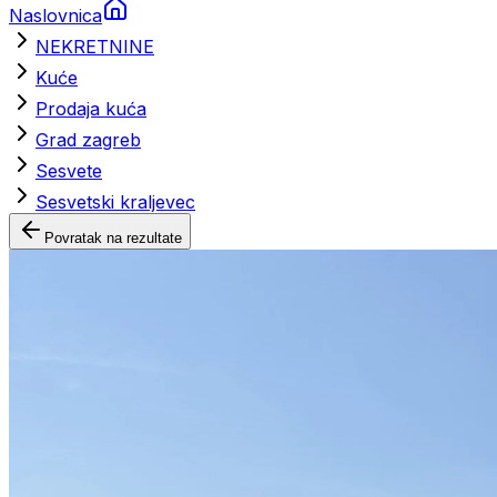
Naslovnica
NEKRETNINE
Kuće
Prodaja kuća
Grad zagreb
Sesvete
Sesvetski kraljevec
Povratak na rezultate