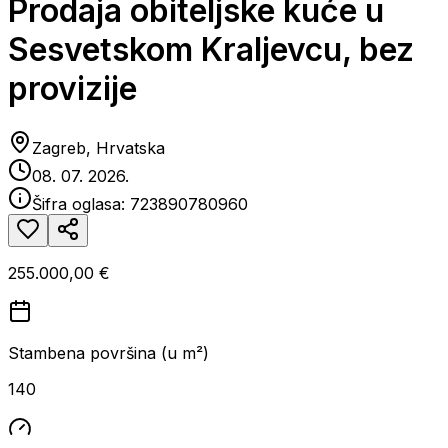
Prodaja obiteljske kuće u
Sesvetskom Kraljevcu, bez
provizije
Zagreb, Hrvatska
08. 07. 2026.
Šifra oglasa:
723890780960
255.000,00 €
Stambena površina (u m²)
140