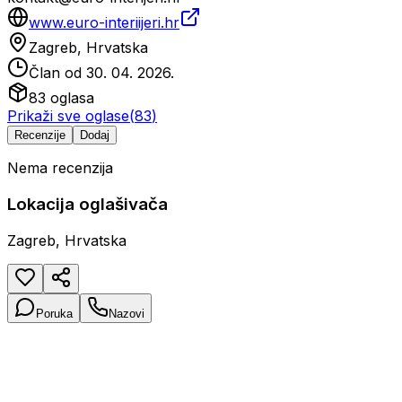
www.euro-interiijeri.hr
Zagreb, Hrvatska
Član od
30. 04. 2026.
83
oglasa
Prikaži sve oglase
(
83
)
Recenzije
Dodaj
Nema recenzija
Lokacija oglašivača
Zagreb, Hrvatska
Poruka
Nazovi