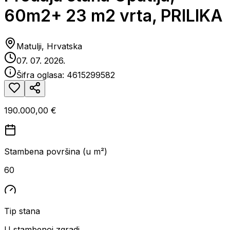
60m2+ 23 m2 vrta, PRILIKA
Matulji, Hrvatska
07. 07. 2026.
Šifra oglasa:
4615299582
190.000,00 €
Stambena površina (u m²)
60
Tip stana
U stambenoj zgradi