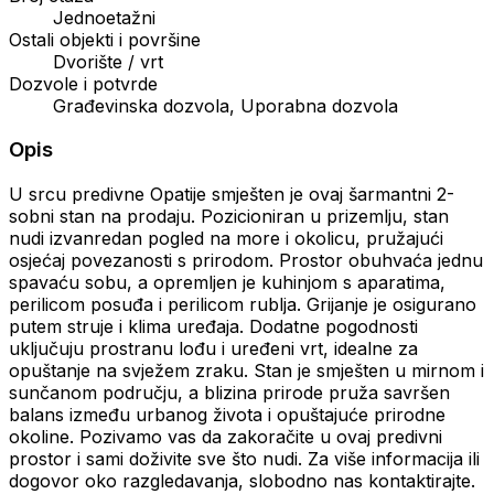
Jednoetažni
Ostali objekti i površine
Dvorište / vrt
Dozvole i potvrde
Građevinska dozvola, Uporabna dozvola
Opis
U srcu predivne Opatije smješten je ovaj šarmantni 2-
sobni stan na prodaju. Pozicioniran u prizemlju, stan
nudi izvanredan pogled na more i okolicu, pružajući
osjećaj povezanosti s prirodom. Prostor obuhvaća jednu
spavaću sobu, a opremljen je kuhinjom s aparatima,
perilicom posuđa i perilicom rublja. Grijanje je osigurano
putem struje i klima uređaja. Dodatne pogodnosti
uključuju prostranu lođu i uređeni vrt, idealne za
opuštanje na svježem zraku. Stan je smješten u mirnom i
sunčanom području, a blizina prirode pruža savršen
balans između urbanog života i opuštajuće prirodne
okoline. Pozivamo vas da zakoračite u ovaj predivni
prostor i sami doživite sve što nudi. Za više informacija ili
dogovor oko razgledavanja, slobodno nas kontaktirajte.