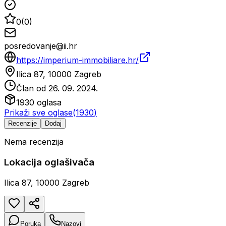
0
(
0
)
posredovanje@ii.hr
https://imperium-immobiliare.hr/
Ilica 87, 10000 Zagreb
Član od
26. 09. 2024.
1930
oglasa
Prikaži sve oglase
(
1930
)
Recenzije
Dodaj
Nema recenzija
Lokacija oglašivača
Ilica 87, 10000 Zagreb
Poruka
Nazovi