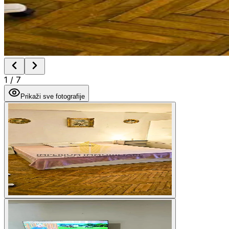
1
/
7
Prikaži sve fotografije