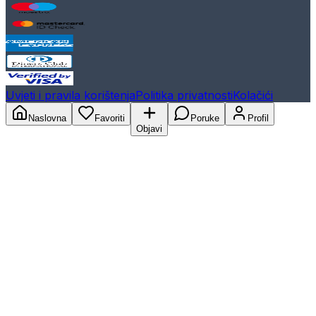
Uvjeti i pravila korištenja
Politika privatnosti
Kolačići
Naslovna
Favoriti
Poruke
Profil
Objavi