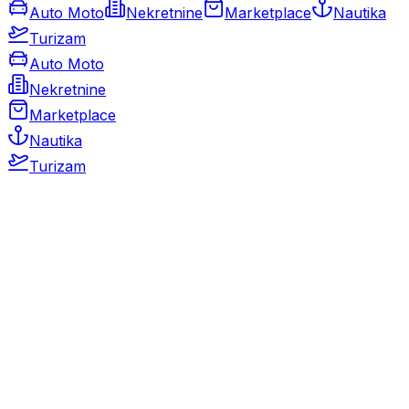
Auto Moto
Nekretnine
Marketplace
Nautika
Turizam
Auto Moto
Nekretnine
Marketplace
Nautika
Turizam
Auto Moto
Rabljeni automobili
Novi automobili
Motocikli / motori
Gospodarska vozila
Rezervni dijelovi i oprema
Kamperi i kamp prikolice