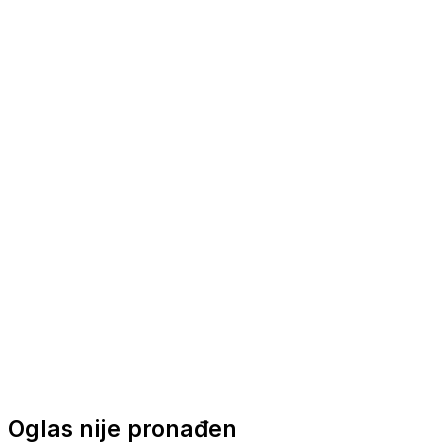
Nautička oprema
Brodski motori
Turizam
Apartmani
Sobe
Kuće za odmor
Aranžmani
Oglas nije pronađen