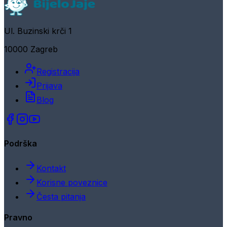
Ul. Buzinski krči 1
10000 Zagreb
Registracija
Prijava
Blog
Podrška
Kontakt
Korisne poveznice
Česta pitanja
Pravno