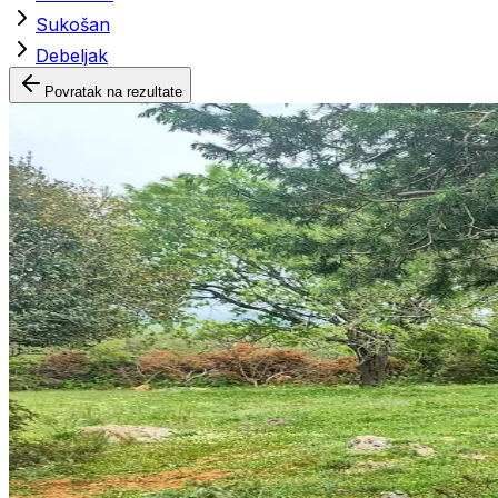
Sukošan
Debeljak
Povratak na rezultate