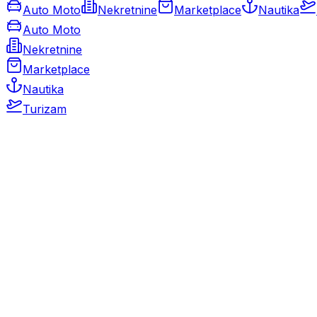
Auto Moto
Nekretnine
Marketplace
Nautika
Auto Moto
Nekretnine
Marketplace
Nautika
Turizam
Auto Moto
Rabljeni automobili
Novi automobili
Motocikli / motori
Gospodarska vozila
Rezervni dijelovi i oprema
Kamperi i kamp prikolice
Oldtimeri