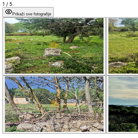
1
/
5
Prikaži sve fotografije