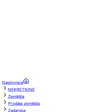
Prikolice za plovila
Brodski rezervni dijelovi
Nautička oprema
Brodski motori
Turizam
Apartmani
Sobe
Kuće za odmor
Aranžmani
Naslovnica
NEKRETNINE
Zemljišta
Prodaja zemljišta
Zadarska