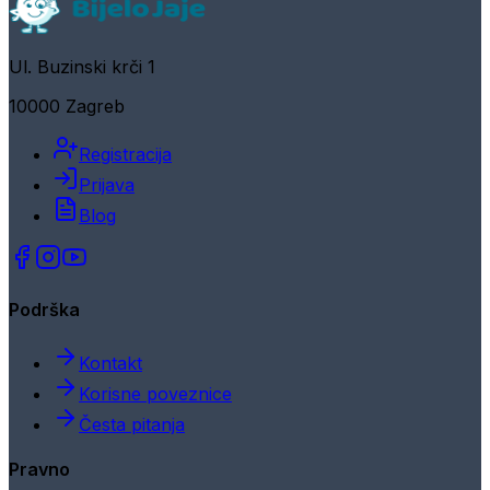
Ul. Buzinski krči 1
10000 Zagreb
Registracija
Prijava
Blog
Podrška
Kontakt
Korisne poveznice
Česta pitanja
Pravno