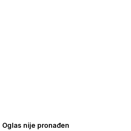
Nautička oprema
Brodski motori
Turizam
Apartmani
Sobe
Kuće za odmor
Aranžmani
Oglas nije pronađen