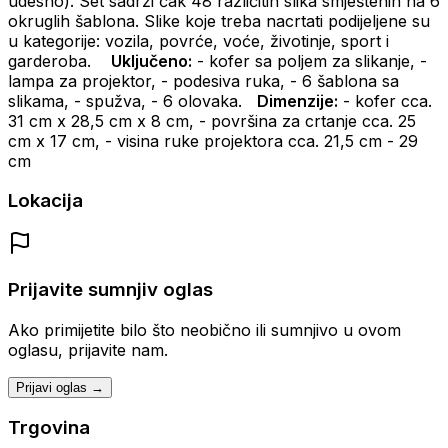
udesno).
Set sadrži čak 48 različitih slika smještenih na 6
okruglih šablona.
Slike koje treba nacrtati podijeljene su
u kategorije: vozila, povrće, voće, životinje, sport i
garderoba.
Uključeno:
- kofer sa poljem za slikanje,
-
lampa za projektor,
- podesiva ruka,
- 6 šablona sa
slikama,
- spužva,
- 6 olovaka.
Dimenzije:
- kofer cca.
31 cm x 28,5 cm x 8 cm,
- površina za crtanje cca.
25
cm x 17 cm,
- visina ruke projektora cca.
21,5 cm - 29
cm
Lokacija
Prijavite sumnjiv oglas
Ako primijetite bilo što neobično ili sumnjivo u ovom
oglasu, prijavite nam.
Prijavi oglas →
Trgovina