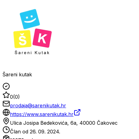
Šareni kutak
0
(
0
)
prodaja@sarenikutak.hr
https://www.sarenikutak.hr
Ulica Josipa Bedekovića, 6a, 40000 Čakovec
Član od
26. 09. 2024.