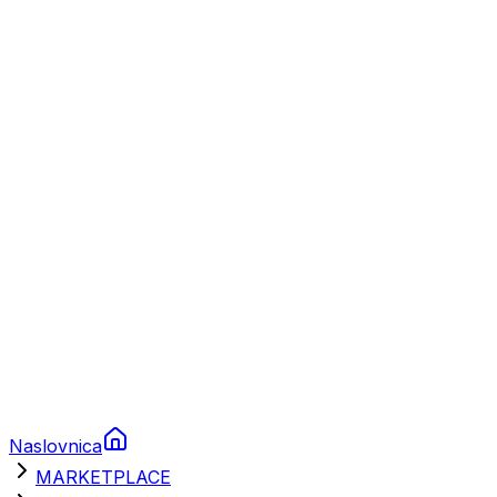
Plovila
Charter
Prikolice za plovila
Brodski rezervni dijelovi
Nautička oprema
Brodski motori
Turizam
Apartmani
Sobe
Kuće za odmor
Aranžmani
Naslovnica
MARKETPLACE