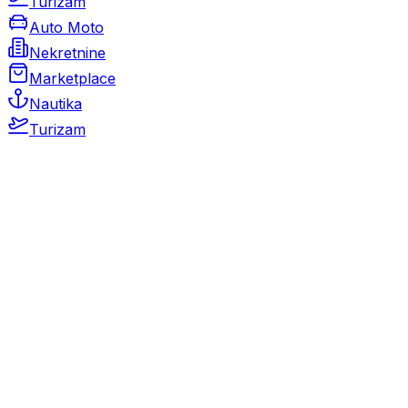
Turizam
Auto Moto
Nekretnine
Marketplace
Nautika
Turizam
Auto Moto
Rabljeni automobili
Novi automobili
Motocikli / motori
Gospodarska vozila
Rezervni dijelovi i oprema
Kamperi i kamp prikolice
Oldtimeri
Karambolirani automobili