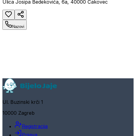
Ulica Josipa Bedekovića, 6a, 40000 Čakovec
Nazovi
Ul. Buzinski krči 1
10000 Zagreb
Registracija
Prijava