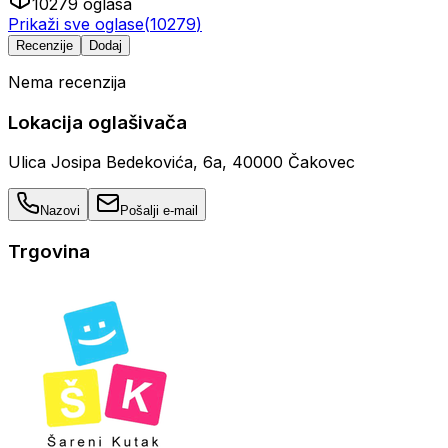
10279
oglasa
Prikaži sve oglase
(
10279
)
Recenzije
Dodaj
Nema recenzija
Lokacija oglašivača
Ulica Josipa Bedekovića, 6a, 40000 Čakovec
Nazovi
Pošalji e-mail
Trgovina