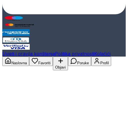
Uvjeti i pravila korištenja
Politika privatnosti
Kolačići
Naslovna
Favoriti
Poruke
Profil
Objavi