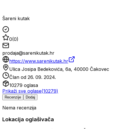
Šareni kutak
0
(
0
)
prodaja@sarenikutak.hr
https://www.sarenikutak.hr
Ulica Josipa Bedekovića, 6a, 40000 Čakovec
Član od
26. 09. 2024.
10279
oglasa
Prikaži sve oglase
(
10279
)
Recenzije
Dodaj
Nema recenzija
Lokacija oglašivača