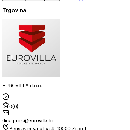
Trgovina
EUROVILLA d.o.o.
0
(
0
)
dino.puric@eurovilla.hr
Berislavićeva ulica 4, 10000 Zagreb