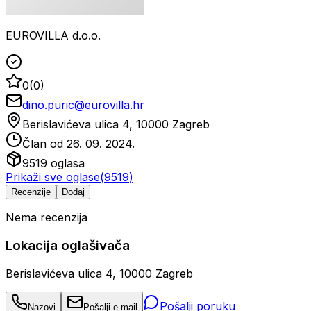
EUROVILLA d.o.o.
0
(
0
)
dino.puric@eurovilla.hr
Berislavićeva ulica 4, 10000 Zagreb
Član od
26. 09. 2024.
9519
oglasa
Prikaži sve oglase
(
9519
)
Recenzije
Dodaj
Nema recenzija
Lokacija oglašivača
Berislavićeva ulica 4, 10000 Zagreb
Pošalji poruku
Nazovi
Pošalji e-mail