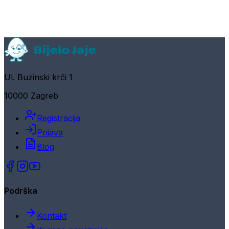
Ul. Buzinski krči 1
10000 Zagreb
Registracija
Prijava
Blog
Podrška
Kontakt