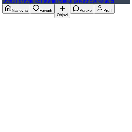
Uvjeti i pravila korištenja
Politika privatnosti
Kolačići
Naslovna
Favoriti
Poruke
Profil
Objavi