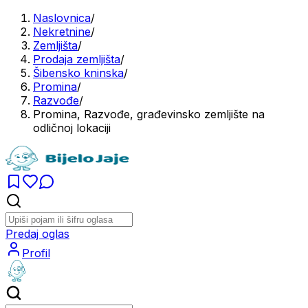
Naslovnica
/
Nekretnine
/
Zemljišta
/
Prodaja zemljišta
/
Šibensko kninska
/
Promina
/
Razvođe
/
Promina, Razvođe, građevinsko zemljište na
odličnoj lokaciji
Predaj oglas
Profil