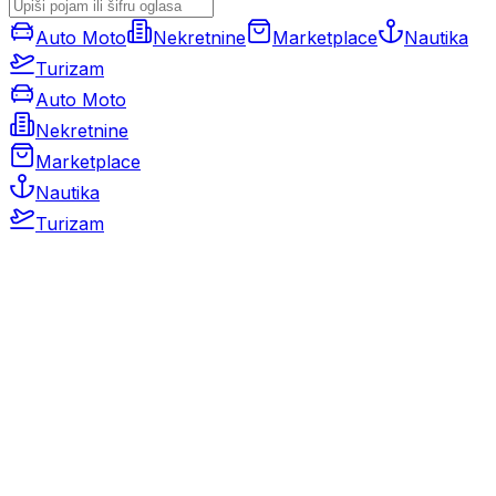
Auto Moto
Nekretnine
Marketplace
Nautika
Turizam
Auto Moto
Nekretnine
Marketplace
Nautika
Turizam
Auto Moto
Rabljeni automobili
Novi automobili
Motocikli / motori
Gospodarska vozila
Rezervni dijelovi i oprema
Kamperi i kamp prikolice