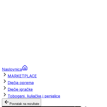
Brodski rezervni dijelovi
Nautička oprema
Brodski motori
Turizam
Apartmani
Sobe
Kuće za odmor
Aranžmani
Naslovnica
MARKETPLACE
Dječja oprema
Dječje igračke
Tobogani, ljuljačke i penjalice
Povratak na rezultate