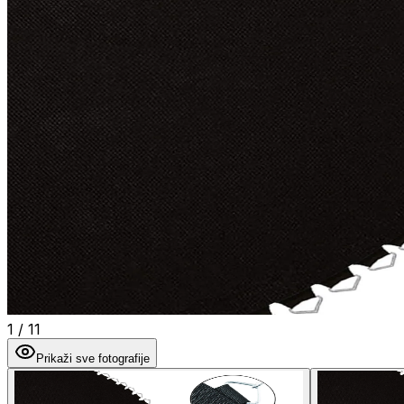
1
/
11
Prikaži sve fotografije