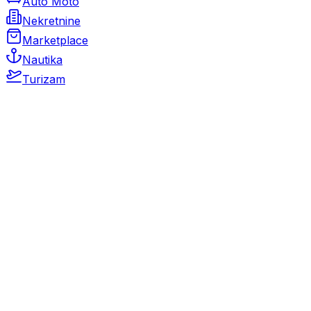
Auto Moto
Nekretnine
Marketplace
Nautika
Turizam
Auto Moto
Rabljeni automobili
Novi automobili
Motocikli / motori
Gospodarska vozila
Rezervni dijelovi i oprema
Kamperi i kamp prikolice
Oldtimeri
Karambolirani automobili