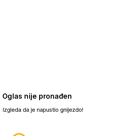
Apartmani
Sobe
Kuće za odmor
Aranžmani
Oglas nije pronađen
Izgleda da je napustio gnijezdo!