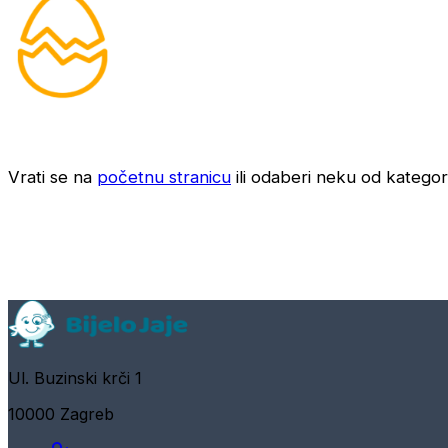
Vrati se na
početnu stranicu
ili odaberi neku od kategori
Ul. Buzinski krči 1
10000 Zagreb