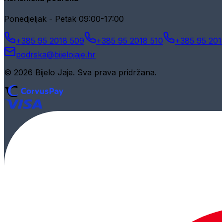
Ponedjeljak - Petak 09:00-17:00
+385 95 2018 509
+385 95 2018 510
+385 95 201
podrska@bijelojaje.hr
© 2026 Bijelo Jaje. Sva prava pridržana.