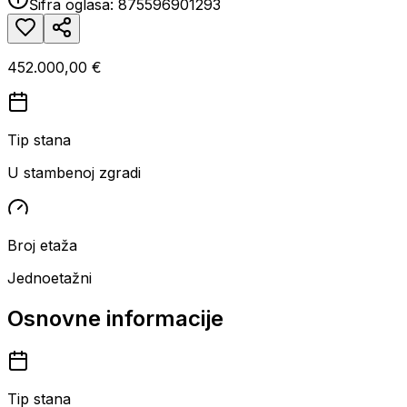
Šifra oglasa:
875596901293
452.000,00 €
Tip stana
U stambenoj zgradi
Broj etaža
Jednoetažni
Osnovne informacije
Tip stana