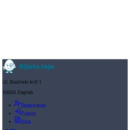
Ul. Buzinski krči 1
10000 Zagreb
Registracija
Prijava
Blog