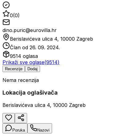
0
(
0
)
dino.puric@eurovilla.hr
Berislavićeva ulica 4, 10000 Zagreb
Član od
26. 09. 2024.
9514
oglasa
Prikaži sve oglase
(
9514
)
Recenzije
Dodaj
Nema recenzija
Lokacija oglašivača
Berislavićeva ulica 4, 10000 Zagreb
Poruka
Nazovi