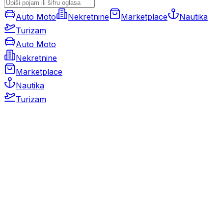
Auto Moto
Nekretnine
Marketplace
Nautika
Turizam
Auto Moto
Nekretnine
Marketplace
Nautika
Turizam
Auto Moto
Rabljeni automobili
Novi automobili
Motocikli / motori
Gospodarska vozila
Rezervni dijelovi i oprema
Kamperi i kamp prikolice