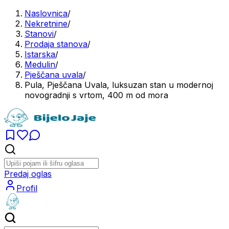
Naslovnica
/
Nekretnine
/
Stanovi
/
Prodaja stanova
/
Istarska
/
Medulin
/
Pješčana uvala
/
Pula, Pješčana Uvala, luksuzan stan u modernoj
novogradnji s vrtom, 400 m od mora
Predaj oglas
Profil