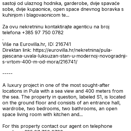
sastoji od ulaznog hodnika, garderobe, dvije spavaće
sobe, dvije kupaonice, open space dnevnog boravka s
kuhinjom i blagovaonicom te...
Za ovu nekretninu kontaktirajte agenticu na broj
telefona +385 97 750 0782
.
Više na Eurovilla.hr, ID: 216741
Direktan link: https://eurovilla.hr/nekretnina/pula-
pjescana-uvala-luksuzan-stan-u-modernoj-novogradnji-
s-vrtom-400-m-od-mora/216741/
-----
A luxury project in one of the most sought-after
locations in Pula with a sea view and 400 meters from
the sea. The property in question, labeled S1, is located
on the ground floor and consists of an entrance hall,
wardrobe, two bedrooms, two bathrooms, an open
space living room with kitchen and...
For this property contact our agent on telephone