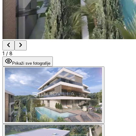
1
/
8
Prikaži sve fotografije