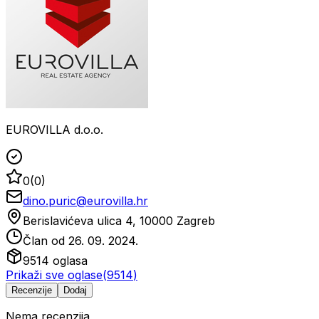
EUROVILLA d.o.o.
0
(
0
)
dino.puric@eurovilla.hr
Berislavićeva ulica 4, 10000 Zagreb
Član od
26. 09. 2024.
9514
oglasa
Prikaži sve oglase
(
9514
)
Recenzije
Dodaj
Nema recenzija