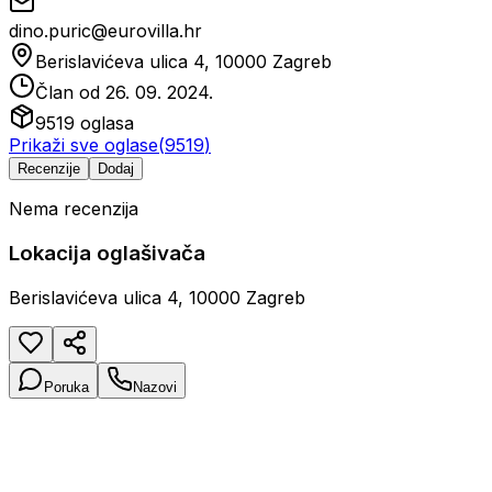
dino.puric@eurovilla.hr
Berislavićeva ulica 4, 10000 Zagreb
Član od
26. 09. 2024.
9519
oglasa
Prikaži sve oglase
(
9519
)
Recenzije
Dodaj
Nema recenzija
Lokacija oglašivača
Berislavićeva ulica 4, 10000 Zagreb
Poruka
Nazovi