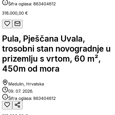
Šifra oglasa:
863404612
318.000,00 €
Pula, Pješčana Uvala,
trosobni stan novogradnje u
prizemlju s vrtom, 60 m²,
450m od mora
Medulin, Hrvatska
09. 07. 2026.
Šifra oglasa:
863404612