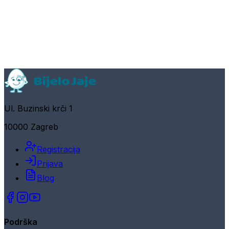
Ul. Buzinski krči 1
10000 Zagreb
Registracija
Prijava
Blog
Podrška