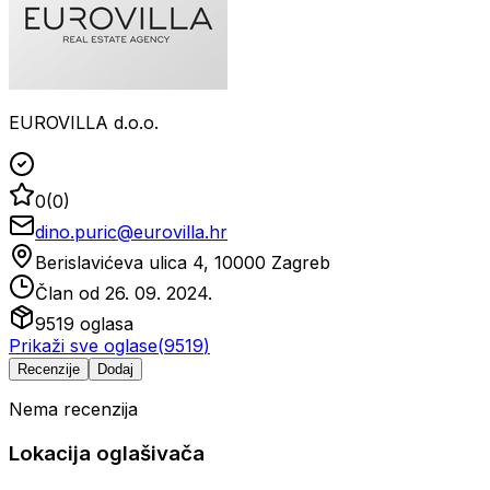
EUROVILLA d.o.o.
0
(
0
)
dino.puric@eurovilla.hr
Berislavićeva ulica 4, 10000 Zagreb
Član od
26. 09. 2024.
9519
oglasa
Prikaži sve oglase
(
9519
)
Recenzije
Dodaj
Nema recenzija
Lokacija oglašivača