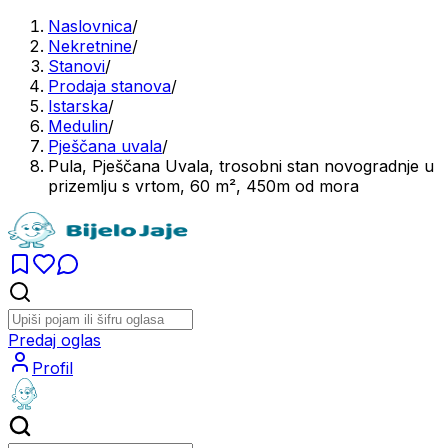
Naslovnica
/
Nekretnine
/
Stanovi
/
Prodaja stanova
/
Istarska
/
Medulin
/
Pješčana uvala
/
Pula, Pješčana Uvala, trosobni stan novogradnje u
prizemlju s vrtom, 60 m², 450m od mora
Predaj oglas
Profil