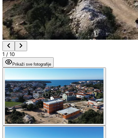
1
/
10
Prikaži sve fotografije