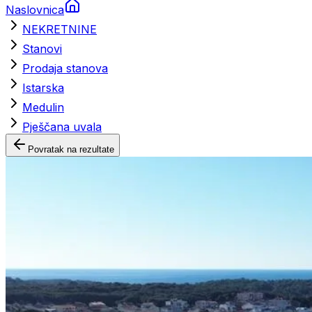
Naslovnica
NEKRETNINE
Stanovi
Prodaja stanova
Istarska
Medulin
Pješčana uvala
Povratak na rezultate