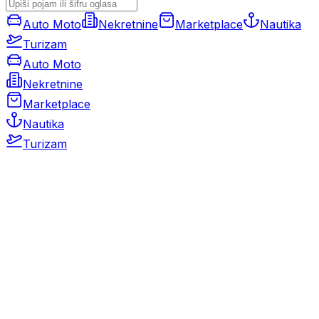
Auto Moto
Nekretnine
Marketplace
Nautika
Turizam
Auto Moto
Nekretnine
Marketplace
Nautika
Turizam
Auto Moto
Rabljeni automobili
Novi automobili
Motocikli / motori
Gospodarska vozila
Rezervni dijelovi i oprema
Kamperi i kamp prikolice