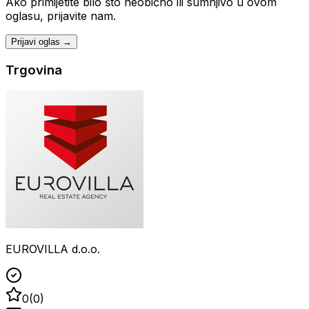
Ako primijetite bilo što neobično ili sumnjivo u ovom
oglasu, prijavite nam.
Prijavi oglas →
Trgovina
EUROVILLA d.o.o.
0
(
0
)