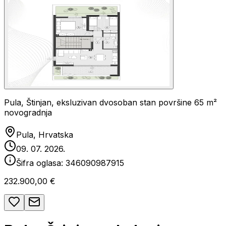
Pula, Štinjan, eksluzivan dvosoban stan površine 65 m²
novogradnja
Pula, Hrvatska
09. 07. 2026.
Šifra oglasa:
346090987915
232.900,00 €