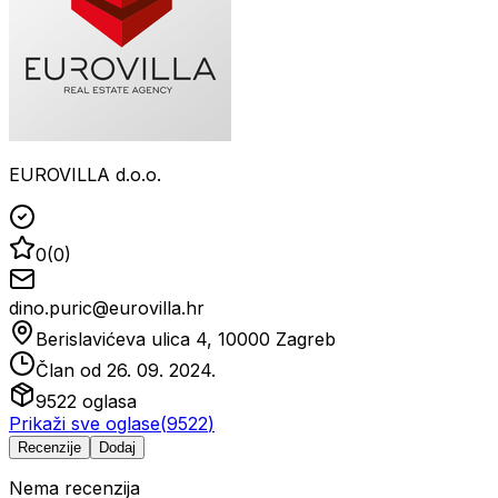
EUROVILLA d.o.o.
0
(
0
)
dino.puric@eurovilla.hr
Berislavićeva ulica 4, 10000 Zagreb
Član od
26. 09. 2024.
9522
oglasa
Prikaži sve oglase
(
9522
)
Recenzije
Dodaj
Nema recenzija