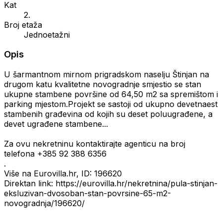
Kat
2.
Broj etaža
Jednoetažni
Opis
U šarmantnom mirnom prigradskom naselju Štinjan na
drugom katu kvalitetne novogradnje smjestio se stan
ukupne stambene površine od 64,50 m2 sa spremištom i
parking mjestom.Projekt se sastoji od ukupno devetnaest
stambenih građevina od kojih su deset poluugrađene, a
devet ugrađene stambene...
Za ovu nekretninu kontaktirajte agenticu na broj
telefona +385 92 388 6356
.
Više na Eurovilla.hr, ID: 196620
Direktan link: https://eurovilla.hr/nekretnina/pula-stinjan-
eksluzivan-dvosoban-stan-povrsine-65-m2-
novogradnja/196620/