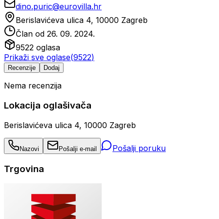
dino.puric@eurovilla.hr
Berislavićeva ulica 4, 10000 Zagreb
Član od
26. 09. 2024.
9522
oglasa
Prikaži sve oglase
(
9522
)
Recenzije
Dodaj
Nema recenzija
Lokacija oglašivača
Berislavićeva ulica 4, 10000 Zagreb
Pošalji poruku
Nazovi
Pošalji e-mail
Trgovina