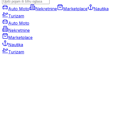
Auto Moto
Nekretnine
Marketplace
Nautika
Turizam
Auto Moto
Nekretnine
Marketplace
Nautika
Turizam
Auto Moto
Rabljeni automobili
Novi automobili
Motocikli / motori
Gospodarska vozila
Rezervni dijelovi i oprema
Kamperi i kamp prikolice