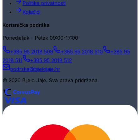
Politika privatnosti
Kolačići
Korisnička podrška
Ponedjeljak - Petak 09:00-17:00
+385 95 2018 509
+385 95 2018 510
+385 95
2018 511
+385 95 2018 512
podrska@bijelojaje.hr
© 2026 Bijelo Jaje. Sva prava pridržana.