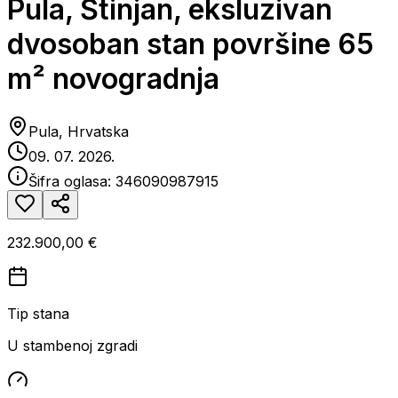
Pula, Štinjan, eksluzivan
dvosoban stan površine 65
m² novogradnja
Pula, Hrvatska
09. 07. 2026.
Šifra oglasa:
346090987915
232.900,00 €
Tip stana
U stambenoj zgradi