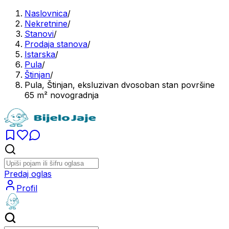
Naslovnica
/
Nekretnine
/
Stanovi
/
Prodaja stanova
/
Istarska
/
Pula
/
Štinjan
/
Pula, Štinjan, eksluzivan dvosoban stan površine
65 m² novogradnja
Predaj oglas
Profil