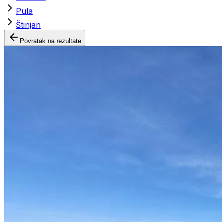
Pula
Štinjan
Povratak na rezultate