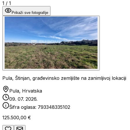
1
/
1
Prikaži sve fotografije
Pula, Štinjan, građevinsko zemljište na zanimljivoj lokaciji
Pula, Hrvatska
09. 07. 2026.
Šifra oglasa:
793348335102
125.500,00 €