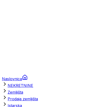
Prikolice za plovila
Brodski rezervni dijelovi
Nautička oprema
Brodski motori
Turizam
Apartmani
Sobe
Kuće za odmor
Aranžmani
Naslovnica
NEKRETNINE
Zemljišta
Prodaja zemljišta
Istarska