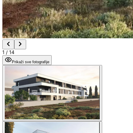
1
/
14
Prikaži sve fotografije