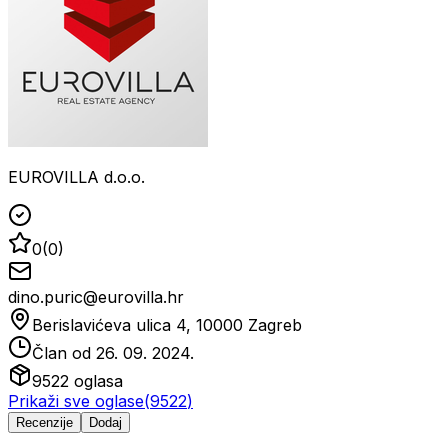
EUROVILLA d.o.o.
0
(
0
)
dino.puric@eurovilla.hr
Berislavićeva ulica 4, 10000 Zagreb
Član od
26. 09. 2024.
9522
oglasa
Prikaži sve oglase
(
9522
)
Recenzije
Dodaj