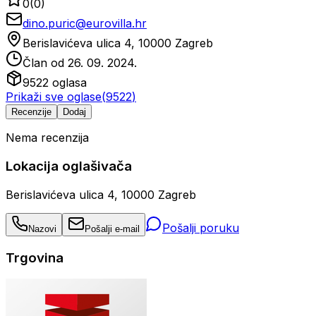
0
(
0
)
dino.puric@eurovilla.hr
Berislavićeva ulica 4, 10000 Zagreb
Član od
26. 09. 2024.
9522
oglasa
Prikaži sve oglase
(
9522
)
Recenzije
Dodaj
Nema recenzija
Lokacija oglašivača
Berislavićeva ulica 4, 10000 Zagreb
Pošalji poruku
Nazovi
Pošalji e-mail
Trgovina