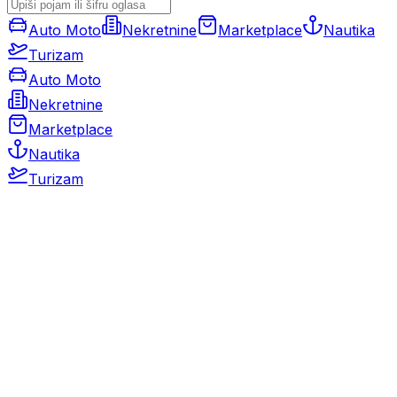
Auto Moto
Nekretnine
Marketplace
Nautika
Turizam
Auto Moto
Nekretnine
Marketplace
Nautika
Turizam
Auto Moto
Rabljeni automobili
Novi automobili
Motocikli / motori
Gospodarska vozila
Rezervni dijelovi i oprema
Kamperi i kamp prikolice