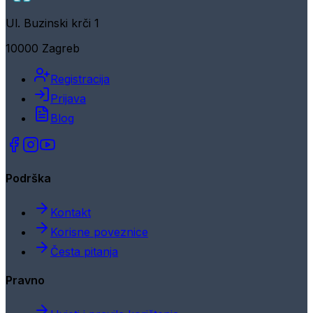
Ul. Buzinski krči 1
10000 Zagreb
Registracija
Prijava
Blog
Podrška
Kontakt
Korisne poveznice
Česta pitanja
Pravno