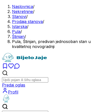
Naslovnica
/
Nekretnine
/
Stanovi
/
Prodaja stanova
/
Istarska
/
Pula
/
Štinjan
/
Pula, Štinjan, predivan jednosoban stan u
kvalitetnoj novogradnji
Predaj oglas
Profil