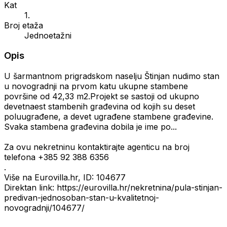
Kat
1.
Broj etaža
Jednoetažni
Opis
U šarmantnom prigradskom naselju Štinjan nudimo stan
u novogradnji na prvom katu ukupne stambene
površine od 42,33 m2.Projekt se sastoji od ukupno
devetnaest stambenih građevina od kojih su deset
poluugrađene, a devet ugrađene stambene građevine.
Svaka stambena građevina dobila je ime po...
Za ovu nekretninu kontaktirajte agenticu na broj
telefona +385 92 388 6356
.
Više na Eurovilla.hr, ID: 104677
Direktan link: https://eurovilla.hr/nekretnina/pula-stinjan-
predivan-jednosoban-stan-u-kvalitetnoj-
novogradnji/104677/