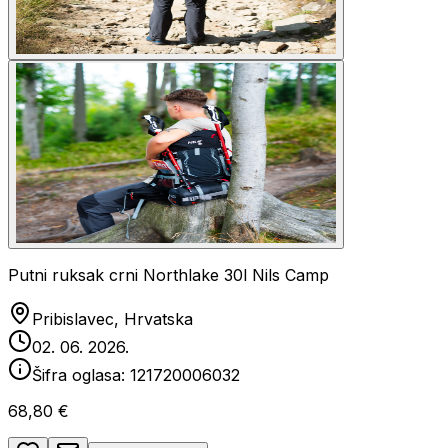
Putni ruksak crni Northlake 30l Nils Camp
Pribislavec, Hrvatska
02. 06. 2026.
Šifra oglasa:
121720006032
68,80 €