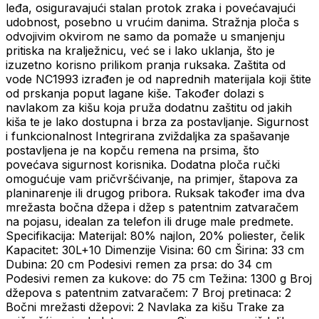
leđa, osiguravajući stalan protok zraka i povećavajući
udobnost, posebno u vrućim danima. Stražnja ploča s
odvojivim okvirom ne samo da pomaže u smanjenju
pritiska na kralježnicu, već se i lako uklanja, što je
izuzetno korisno prilikom pranja ruksaka. Zaštita od
vode NC1993 izrađen je od naprednih materijala koji štite
od prskanja poput lagane kiše. Također dolazi s
navlakom za kišu koja pruža dodatnu zaštitu od jakih
kiša te je lako dostupna i brza za postavljanje. Sigurnost
i funkcionalnost Integrirana zviždaljka za spašavanje
postavljena je na kopču remena na prsima, što
povećava sigurnost korisnika. Dodatna ploča ručki
omogućuje vam pričvršćivanje, na primjer, štapova za
planinarenje ili drugog pribora. Ruksak također ima dva
mrežasta bočna džepa i džep s patentnim zatvaračem
na pojasu, idealan za telefon ili druge male predmete.
Specifikacija: Materijal: 80% najlon, 20% poliester, čelik
Kapacitet: 30L+10 Dimenzije Visina: 60 cm Širina: 33 cm
Dubina: 20 cm Podesivi remen za prsa: do 34 cm
Podesivi remen za kukove: do 75 cm Težina: 1300 g Broj
džepova s ​​patentnim zatvaračem: 7 Broj pretinaca: 2
Bočni mrežasti džepovi: 2 Navlaka za kišu Trake za