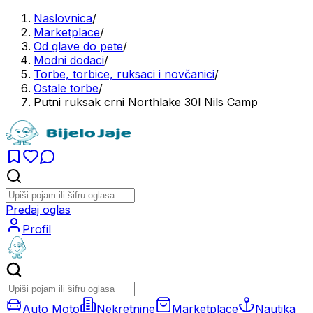
Naslovnica
/
Marketplace
/
Od glave do pete
/
Modni dodaci
/
Torbe, torbice, ruksaci i novčanici
/
Ostale torbe
/
Putni ruksak crni Northlake 30l Nils Camp
Predaj oglas
Profil
Auto Moto
Nekretnine
Marketplace
Nautika