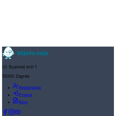
Ul. Buzinski krči 1
10000 Zagreb
Registracija
Prijava
Blog