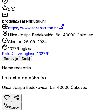
0
(
0
)
prodaja@sarenikutak.hr
https://www.sarenikutak.hr
Ulica Josipa Bedekovića, 6a, 40000 Čakovec
Član od
26. 09. 2024.
10279
oglasa
Prikaži sve oglase
(
10279
)
Recenzije
Dodaj
Nema recenzija
Lokacija oglašivača
Ulica Josipa Bedekovića, 6a, 40000 Čakovec
Nazovi