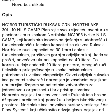
Novo bez etikete
Opis
NC1993 TURISTIČKI RUKSAK CRNI NORTHLAKE
30L+10 NILS CAMP Planirajte svoju sljedeću avanturu s
planinarskim ruksakom Northlake NC1993 tvrtke NILS
CAMP, koji kombinira inovativna rješenja s udobnošću i
funkcionalnošću. Idealan kapacitet za aktivne Ruksak
Northlake nudi kapacitet od 30 litara i dolazi s
funkcionalnim, proširivim gornjim odjeljkom koji, kada se
proširi, povećava ukupni kapacitet na 40 litara. To
korisniku daje dodatnih 10 litara prostora, omogućujući
fleksibilno prilagođavanje ruksaka individualnim
potrebama i uvjetima ekspedicije. Glavni odjeljak ruksaka
ima patentni zatvarač i opremljen je zasebnim odjeljkom i
unutarnjim džepom sa patentnim zatvaračem za
jednostavnu organizaciju i brz pristup stvarima.
Napredni odjeljak i sustav ventilacije Ruksak ima brojne
džepove i pretince koji pomažu u boljem iskorištavanju
prostora. Northlake ima inovativni sustav ventilacije "Air
Flow System" koji učinkovito odvaja glavni odjeljak od