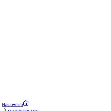
Nautika
Plovila
Charter
Prikolice za plovila
Brodski rezervni dijelovi
Nautička oprema
Brodski motori
Turizam
Apartmani
Sobe
Kuće za odmor
Aranžmani
Naslovnica