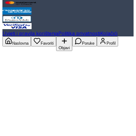
Uvjeti i pravila korištenja
Politika privatnosti
Kolačići
Naslovna
Favoriti
Poruke
Profil
Objavi