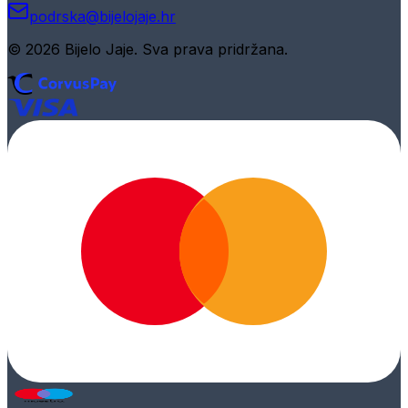
podrska@bijelojaje.hr
© 2026 Bijelo Jaje. Sva prava pridržana.