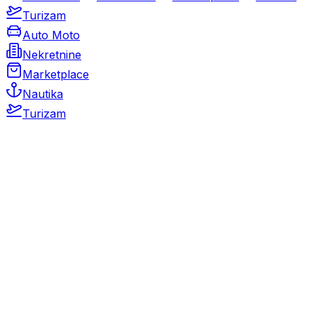
Turizam
Auto Moto
Nekretnine
Marketplace
Nautika
Turizam
Auto Moto
Rabljeni automobili
Novi automobili
Motocikli / motori
Gospodarska vozila
Rezervni dijelovi i oprema
Kamperi i kamp prikolice
Oldtimeri