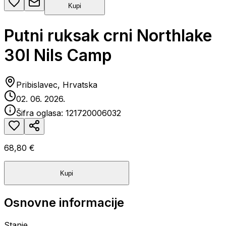
Kupi
Putni ruksak crni Northlake
30l Nils Camp
Pribislavec, Hrvatska
02. 06. 2026.
Šifra oglasa:
121720006032
68,80 €
Kupi
Osnovne informacije
Stanje