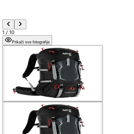
1
/
10
Prikaži sve fotografije