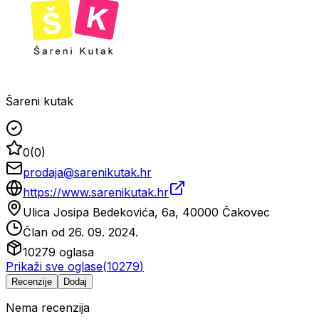
Šareni kutak
0
(
0
)
prodaja@sarenikutak.hr
https://www.sarenikutak.hr
Ulica Josipa Bedekovića, 6a, 40000 Čakovec
Član od
26. 09. 2024.
10279
oglasa
Prikaži sve oglase
(
10279
)
Recenzije
Dodaj
Nema recenzija