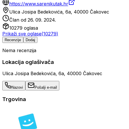
https://www.sarenikutak.hr
Ulica Josipa Bedekovića, 6a, 40000 Čakovec
Član od
26. 09. 2024.
10279
oglasa
Prikaži sve oglase
(
10279
)
Recenzije
Dodaj
Nema recenzija
Lokacija oglašivača
Ulica Josipa Bedekovića, 6a, 40000 Čakovec
Nazovi
Pošalji e-mail
Trgovina