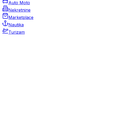
Auto Moto
Nekretnine
Marketplace
Nautika
Turizam
Auto Moto
Rabljeni automobili
Novi automobili
Motocikli / motori
Gospodarska vozila
Rezervni dijelovi i oprema
Kamperi i kamp prikolice
Oldtimeri
Karambolirani automobili