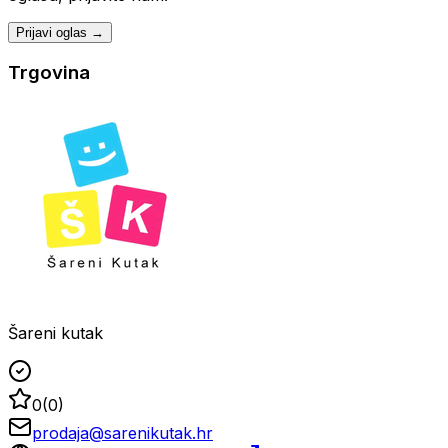
Prijavi oglas →
Trgovina
Šareni kutak
0
(
0
)
prodaja@sarenikutak.hr