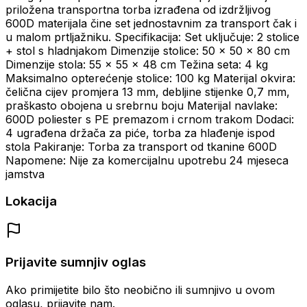
priložena transportna torba izrađena od izdržljivog
600D materijala čine set jednostavnim za transport čak i
u malom prtljažniku. Specifikacija: Set uključuje: 2 stolice
+ stol s hladnjakom Dimenzije stolice: 50 × 50 × 80 cm
Dimenzije stola: 55 × 55 × 48 cm Težina seta: 4 kg
Maksimalno opterećenje stolice: 100 kg Materijal okvira:
čelična cijev promjera 13 mm, debljine stijenke 0,7 mm,
praškasto obojena u srebrnu boju Materijal navlake:
600D poliester s PE premazom i crnom trakom Dodaci:
4 ugrađena držača za piće, torba za hlađenje ispod
stola Pakiranje: Torba za transport od tkanine 600D
Napomene: Nije za komercijalnu upotrebu 24 mjeseca
jamstva
Lokacija
Prijavite sumnjiv oglas
Ako primijetite bilo što neobično ili sumnjivo u ovom
oglasu, prijavite nam.