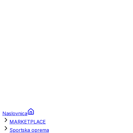
Plovila
Charter
Prikolice za plovila
Brodski rezervni dijelovi
Nautička oprema
Brodski motori
Turizam
Apartmani
Sobe
Kuće za odmor
Aranžmani
Naslovnica
MARKETPLACE
Sportska oprema