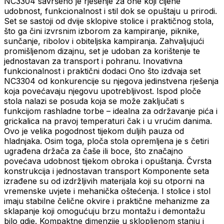
NC3304 savršeno je rješenje za one koji cijene
udobnost, funkcionalnost i stil dok se opuštaju u prirodi.
Set se sastoji od dvije sklopive stolice i praktičnog stola,
što ga čini izvrsnim izborom za kampiranje, piknike,
sunčanje, ribolov i obiteljska kampiranja. Zahvaljujući
promišljenom dizajnu, set je udoban za korištenje te
jednostavan za transport i pohranu. Inovativna
funkcionalnost i praktični dodaci Ono što izdvaja set
NC3304 od konkurencije su njegova jedinstvena rješenja
koja povećavaju njegovu upotrebljivost. Ispod ploče
stola nalazi se posuda koja se može zaključati s
funkcijom rashladne torbe – idealna za održavanje pića i
grickalica na pravoj temperaturi čak i u vrućim danima.
Ovo je velika pogodnost tijekom duljih pauza od
hladnjaka. Osim toga, ploča stola opremljena je s četiri
ugrađena držača za čaše ili boce, što značajno
povećava udobnost tijekom obroka i opuštanja. Čvrsta
konstrukcija i jednostavan transport Komponente seta
izrađene su od izdržljivih materijala koji su otporni na
vremenske uvjete i mehanička oštećenja. I stolice i stol
imaju stabilne čelične okvire i praktične mehanizme za
sklapanje koji omogućuju brzu montažu i demontažu
bilo gdje. Kompaktne dimenzije u sklopljenom stanju i