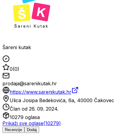
Šareni kutak
0
(
0
)
prodaja@sarenikutak.hr
https://www.sarenikutak.hr
Ulica Josipa Bedekovića, 6a, 40000 Čakovec
Član od
26. 09. 2024.
10279
oglasa
Prikaži sve oglase
(
10279
)
Recenzije
Dodaj