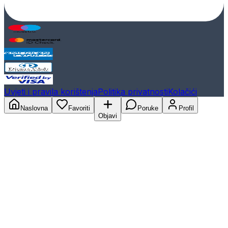
Uvjeti i pravila korištenja
Politika privatnosti
Kolačići
Naslovna
Favoriti
Poruke
Profil
Objavi