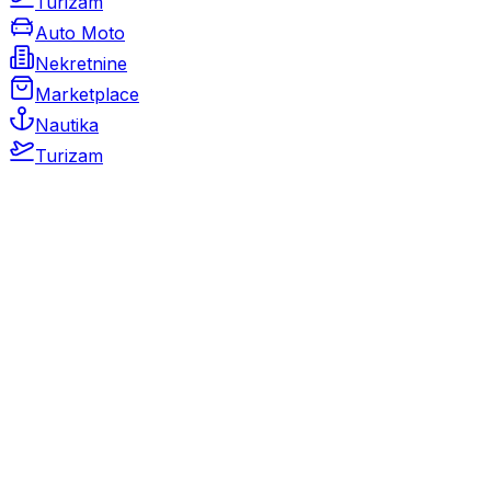
Turizam
Auto Moto
Nekretnine
Marketplace
Nautika
Turizam
Auto Moto
Rabljeni automobili
Novi automobili
Motocikli / motori
Gospodarska vozila
Rezervni dijelovi i oprema
Kamperi i kamp prikolice
Oldtimeri
Karambolirani automobili