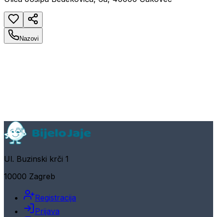
Nazovi
Ul. Buzinski krči 1
10000 Zagreb
Registracija
Prijava