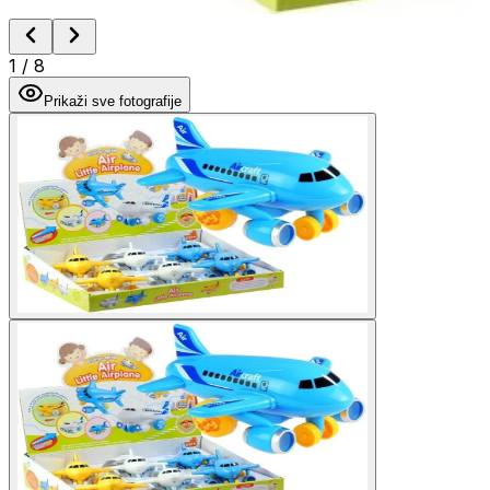
1
/
8
Prikaži sve fotografije