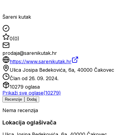
Šareni kutak
0
(
0
)
prodaja@sarenikutak.hr
https://www.sarenikutak.hr
Ulica Josipa Bedekovića, 6a, 40000 Čakovec
Član od
26. 09. 2024.
10279
oglasa
Prikaži sve oglase
(
10279
)
Recenzije
Dodaj
Nema recenzija
Lokacija oglašivača
Ulica Josipa Bedekovića, 6a, 40000 Čakovec