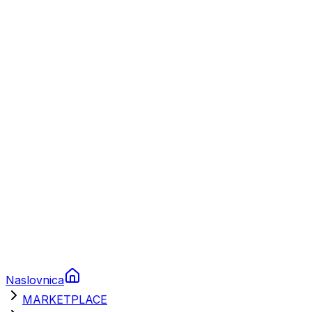
Plovila
Charter
Prikolice za plovila
Brodski rezervni dijelovi
Nautička oprema
Brodski motori
Turizam
Apartmani
Sobe
Kuće za odmor
Aranžmani
Naslovnica
MARKETPLACE