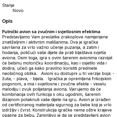
Stanje
Novo
Opis
Putnički avion sa zvučnim i svjetlosnim efektima
Predstavljamo Vam preslatke zrakoplove namijenjene
znatiželjnim i aktivnim mališanima. Ova je igračka
savršena za vrlo važno učenje puzanja, a zatim i
hodanja, potičući vaše dijete da prati blještava svjetla
aviona. Osim toga, igra s ovim šarenim avionima razvijat
će bebinu motoričku koordinaciju, kao i osjetilo vida i
dodira, učeći ga kako pravilno koristiti predmete
neobičnog oblika. Avioni su dostupni u tri verzije boja: -
žuta, - plava, - bijela. Igračka je opremljena frikcijskim
pogonom, a ima i svjetlosne i zvučne efekte - veselu
melodiju i zvuk polijetanja aviona. Vjerujemo da će
kombinacija ovih funkcija s oku ugodnim, šarenim
dizajnom potaknuti vaše dijete na igru. Avion je izrađen
od certificiranog materijala sigurnog za bebe koji je vrlo
izdržljiv i čvrst. Konstrukcija igračke nema oštre krajeve
opasne za bebu. Zanimljivo je da se predstavljeni avion