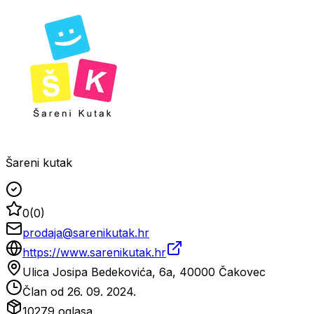
Šareni kutak
0
(
0
)
prodaja@sarenikutak.hr
https://www.sarenikutak.hr
Ulica Josipa Bedekovića, 6a, 40000 Čakovec
Član od
26. 09. 2024.
10279
oglasa