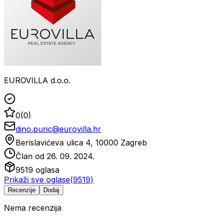
EUROVILLA d.o.o.
0
(
0
)
dino.puric@eurovilla.hr
Berislavićeva ulica 4, 10000 Zagreb
Član od
26. 09. 2024.
9519
oglasa
Prikaži sve oglase
(
9519
)
Recenzije
Dodaj
Nema recenzija