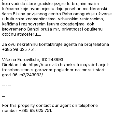
koja vodi do stare gradske jezgre te brojnim malim
lučicama koje ovom mjestu daju poseban mediteranski
šarm.Blizina povijesnog centra Raba omogućuje uživanje
u kulturnim znamenitostima, vrhunskim restoranima,
kafićima i raznovrsnim ljetnim događanjima, dok
istovremeno Banjol pruža mir, privatnost i opuštenu
otočnu atmosferu....
Za ovu nekretninu kontaktirajte agenta na broj telefona
+385 98 625 751.
Više na Eurovilla.hr, ID: 243993
Direktan link: https://eurovilla.hr/nekretnina/rab-banjol-
trosoban-stan-s-garazom-pogledom-na-more-i-stari-
grad-96-m2/243993/
-----
...
For this property contact our agent on telephone
number +385 98 625 751.