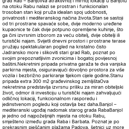
grad Rab – BanjolNa atraktivnoj i mirnoj lokaciji u Banjolu
na otoku Rabu nalazi se prostran i funkcionalan
trosoban stan koji pruža idealan spoj udobnosti,
privatnosti i mediteranskog načina života.Stan se sastoji
od tri prostrane spavaće sobe, dvije moderno uređene
kupaonice te čak dvije potpuno opremljene kuhinje, što
ga čini izvrsnim izborom za veću obitelj, dvije obitelji ili
turistički najam. Svijetli dnevni prostori i prostrane terase
pružaju spektakularan pogled na kristalno čisto
Jadransko more i slikoviti stari grad Rab, poznat po
svojim prepoznatljivim zvonicima i bogatoj povijesnoj
baštini.Nekretnini pripada privatna garaža te dva vanjska
parkirna mjesta, osiguravajući dovoljno prostora za više
vozila i bezbrižno parkiranje tijekom cijele godine.Stanu
pripada extra 300 m2 građevinskog zemljištaOva
nekretnina predstavlja izvrsnu priliku za miran obiteljski
život, odmor ili investiciju u turistički najam zahvaljujući
odličnoj lokaciji, funkcionalnom rasporedu i
jedinstvenom pogledu koji ostavlja bez daha.Banjol –
mediteranski ugođaj nadomak starog grada RabaBanjol
je jedno od najpoželjnijih mjesta na otoku Rabu,
smješteno između grada Raba i Barbata. Poznat je po
prekrasnim pješčanim plažama Padova, šetnici uz more