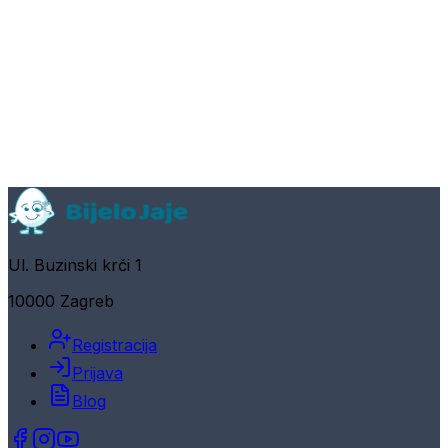
Ul. Buzinski krči 1
10000 Zagreb
Registracija
Prijava
Blog