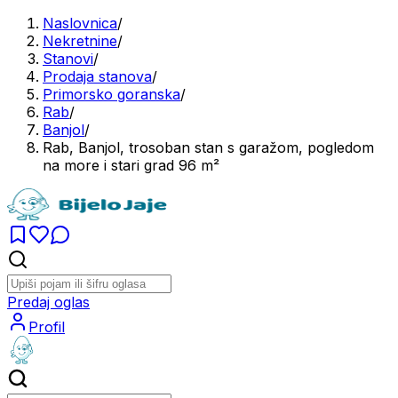
Naslovnica
/
Nekretnine
/
Stanovi
/
Prodaja stanova
/
Primorsko goranska
/
Rab
/
Banjol
/
Rab, Banjol, trosoban stan s garažom, pogledom
na more i stari grad 96 m²
Predaj oglas
Profil