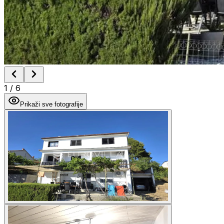
1
/
6
Prikaži sve fotografije