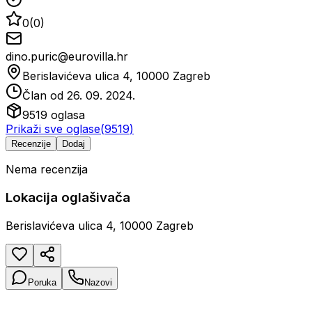
0
(
0
)
dino.puric@eurovilla.hr
Berislavićeva ulica 4, 10000 Zagreb
Član od
26. 09. 2024.
9519
oglasa
Prikaži sve oglase
(
9519
)
Recenzije
Dodaj
Nema recenzija
Lokacija oglašivača
Berislavićeva ulica 4, 10000 Zagreb
Poruka
Nazovi