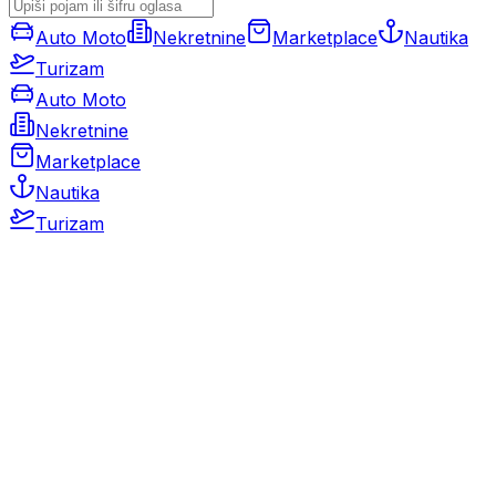
Auto Moto
Nekretnine
Marketplace
Nautika
Turizam
Auto Moto
Nekretnine
Marketplace
Nautika
Turizam
Auto Moto
Rabljeni automobili
Novi automobili
Motocikli / motori
Gospodarska vozila
Rezervni dijelovi i oprema
Kamperi i kamp prikolice