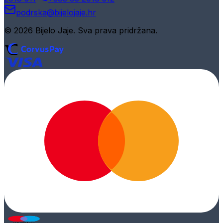
podrska@bijelojaje.hr
© 2026 Bijelo Jaje. Sva prava pridržana.