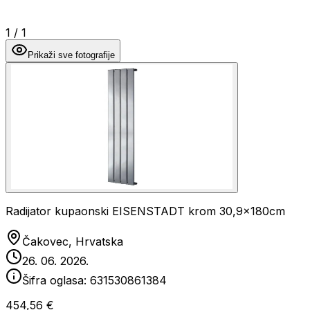
1
/
1
Prikaži sve fotografije
Radijator kupaonski EISENSTADT krom 30,9x180cm
Čakovec, Hrvatska
26. 06. 2026.
Šifra oglasa:
631530861384
454,56 €