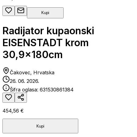
Kupi
Radijator kupaonski
EISENSTADT krom
30,9x180cm
Čakovec, Hrvatska
26. 06. 2026.
Šifra oglasa:
631530861384
454,56 €
Kupi