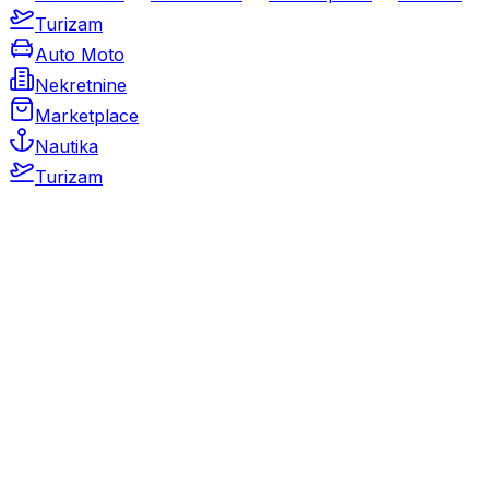
Turizam
Auto Moto
Nekretnine
Marketplace
Nautika
Turizam
Auto Moto
Rabljeni automobili
Novi automobili
Motocikli / motori
Gospodarska vozila
Rezervni dijelovi i oprema
Kamperi i kamp prikolice
Oldtimeri