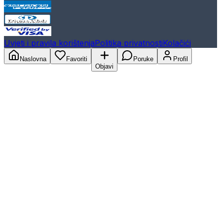
Uvjeti i pravila korištenja
Politika privatnosti
Kolačići
Naslovna
Favoriti
Poruke
Profil
Objavi