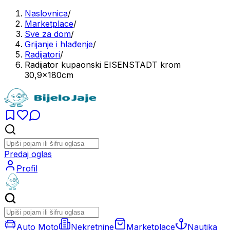
Naslovnica
/
Marketplace
/
Sve za dom
/
Grijanje i hlađenje
/
Radijatori
/
Radijator kupaonski EISENSTADT krom
30,9x180cm
Predaj oglas
Profil
Auto Moto
Nekretnine
Marketplace
Nautika