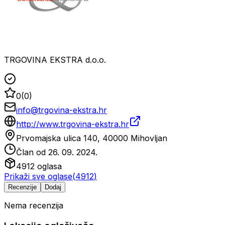
TRGOVINA EKSTRA d.o.o.
0
(
0
)
info@trgovina-ekstra.hr
http://www.trgovina-ekstra.hr
Prvomajska ulica 140, 40000 Mihovljan
Član od
26. 09. 2024.
4912
oglasa
Prikaži sve oglase
(
4912
)
Recenzije
Dodaj
Nema recenzija