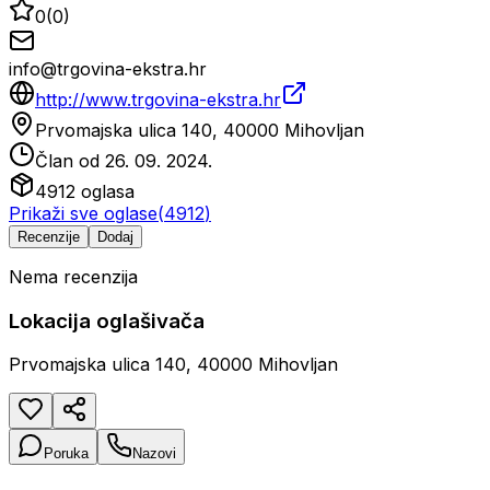
0
(
0
)
info@trgovina-ekstra.hr
http://www.trgovina-ekstra.hr
Prvomajska ulica 140, 40000 Mihovljan
Član od
26. 09. 2024.
4912
oglasa
Prikaži sve oglase
(
4912
)
Recenzije
Dodaj
Nema recenzija
Lokacija oglašivača
Prvomajska ulica 140, 40000 Mihovljan
Poruka
Nazovi