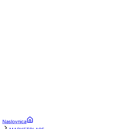
Nautika
Plovila
Charter
Prikolice za plovila
Brodski rezervni dijelovi
Nautička oprema
Brodski motori
Turizam
Apartmani
Sobe
Kuće za odmor
Aranžmani
Naslovnica