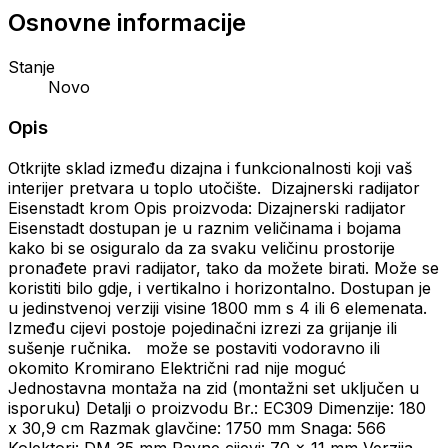
Osnovne informacije
Stanje
Novo
Opis
Otkrijte sklad između dizajna i funkcionalnosti koji vaš
interijer pretvara u toplo utočište. Dizajnerski radijator
Eisenstadt krom Opis proizvoda: Dizajnerski radijator
Eisenstadt dostupan je u raznim veličinama i bojama
kako bi se osiguralo da za svaku veličinu prostorije
pronađete pravi radijator, tako da možete birati. Može se
koristiti bilo gdje, i vertikalno i horizontalno. Dostupan je
u jedinstvenoj verziji visine 1800 mm s 4 ili 6 elemenata.
Između cijevi postoje pojedinačni izrezi za grijanje ili
sušenje ručnika. može se postaviti vodoravno ili
okomito Kromirano Električni rad nije moguć
Jednostavna montaža na zid (montažni set uključen u
isporuku) Detalji o proizvodu Br.: EC309 Dimenzije: 180
x 30,9 cm Razmak glavčine: 1750 mm Snaga: 566
Kolektori: DM 35 mm Ravne cijevi: 70 x 11 mm Verzija