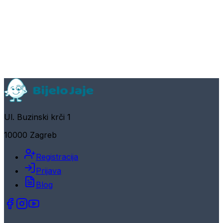
Ul. Buzinski krči 1
10000 Zagreb
Registracija
Prijava
Blog