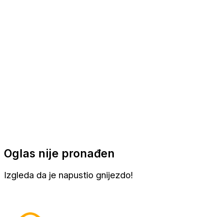
Apartmani
Sobe
Kuće za odmor
Aranžmani
Oglas nije pronađen
Izgleda da je napustio gnijezdo!