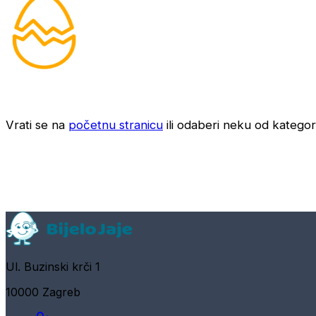
Vrati se na
početnu stranicu
ili odaberi neku od kategori
Ul. Buzinski krči 1
10000 Zagreb