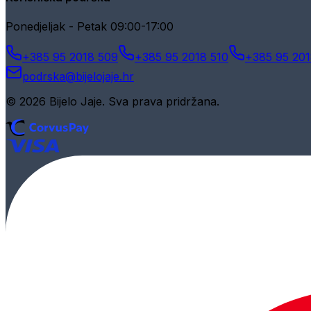
Ponedjeljak - Petak 09:00-17:00
+385 95 2018 509
+385 95 2018 510
+385 95 201
podrska@bijelojaje.hr
© 2026 Bijelo Jaje. Sva prava pridržana.