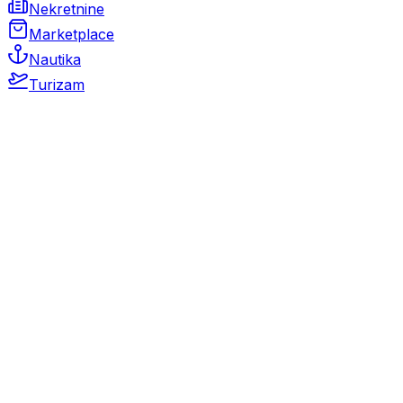
Nekretnine
Marketplace
Nautika
Turizam
Auto Moto
Rabljeni automobili
Novi automobili
Motocikli / motori
Gospodarska vozila
Rezervni dijelovi i oprema
Kamperi i kamp prikolice
Oldtimeri
Karambolirani automobili