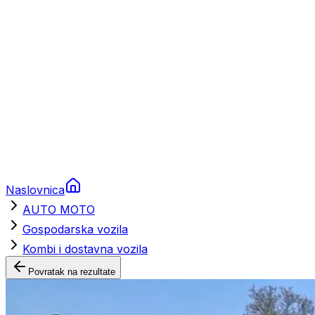
Nautička oprema
Brodski motori
Turizam
Apartmani
Sobe
Kuće za odmor
Aranžmani
Naslovnica
AUTO MOTO
Gospodarska vozila
Kombi i dostavna vozila
Povratak na rezultate