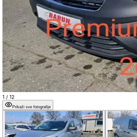
1
/
12
Prikaži sve fotografije