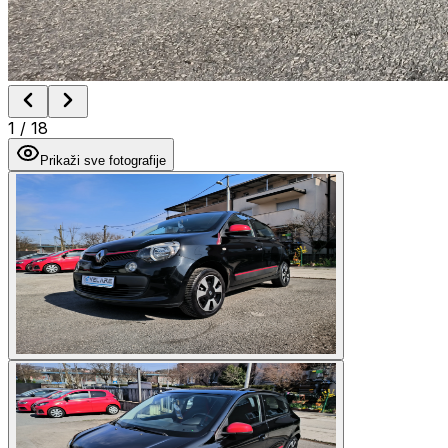
1
/
18
Prikaži sve fotografije