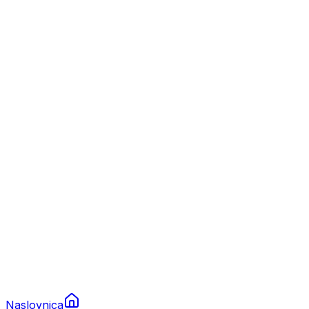
Nautika
Plovila
Charter
Prikolice za plovila
Brodski rezervni dijelovi
Nautička oprema
Brodski motori
Turizam
Apartmani
Sobe
Kuće za odmor
Aranžmani
Naslovnica