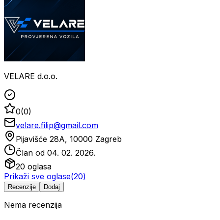
VELARE d.o.o.
0
(
0
)
velare.filip@gmail.com
Pijavišće 28A, 10000 Zagreb
Član od
04. 02. 2026.
20
oglasa
Prikaži sve oglase
(
20
)
Recenzije
Dodaj
Nema recenzija