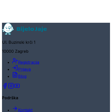
Ul. Buzinski krči 1
10000 Zagreb
Registracija
Prijava
Blog
Podrška
Kontakt