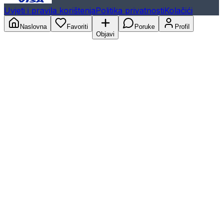
Uvjeti i pravila korištenja
Politika privatnosti
Kolačići
Naslovna
Favoriti
Poruke
Profil
Objavi