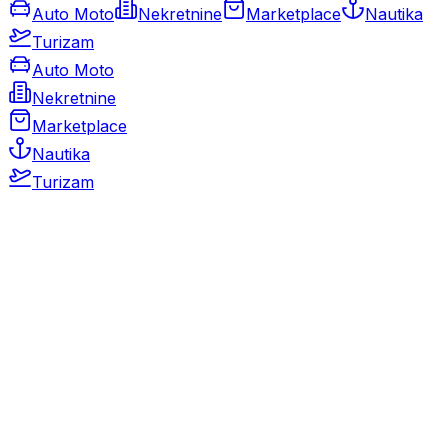
Auto Moto
Nekretnine
Marketplace
Nautika
Turizam
Auto Moto
Nekretnine
Marketplace
Nautika
Turizam
Auto Moto
Rabljeni automobili
Novi automobili
Motocikli / motori
Gospodarska vozila
Rezervni dijelovi i oprema
Kamperi i kamp prikolice