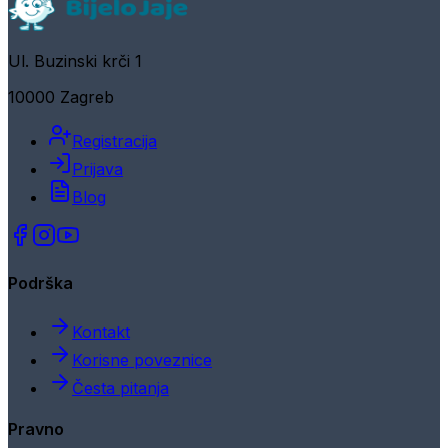
Ul. Buzinski krči 1
10000 Zagreb
Registracija
Prijava
Blog
Podrška
Kontakt
Korisne poveznice
Česta pitanja
Pravno