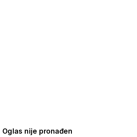
Nautička oprema
Brodski motori
Turizam
Apartmani
Sobe
Kuće za odmor
Aranžmani
Oglas nije pronađen