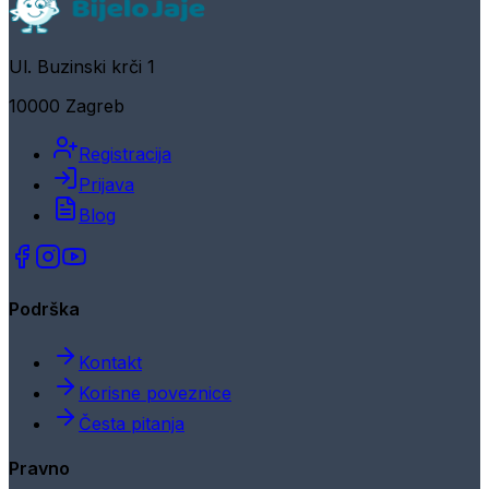
Ul. Buzinski krči 1
10000 Zagreb
Registracija
Prijava
Blog
Podrška
Kontakt
Korisne poveznice
Česta pitanja
Pravno