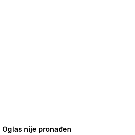
Nautička oprema
Brodski motori
Turizam
Apartmani
Sobe
Kuće za odmor
Aranžmani
Oglas nije pronađen