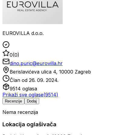
EUROVILLA d.o.o.
0
(
0
)
dino.puric@eurovilla.hr
Berislavićeva ulica 4, 10000 Zagreb
Član od
26. 09. 2024.
9514
oglasa
Prikaži sve oglase
(
9514
)
Recenzije
Dodaj
Nema recenzija
Lokacija oglašivača