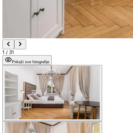
1
/
31
Prikaži sve fotografije