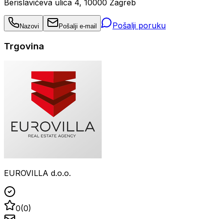
Berislavićeva ulica 4, 10000 Zagreb
Pošalji poruku
Nazovi
Pošalji e-mail
Trgovina
EUROVILLA d.o.o.
0
(
0
)