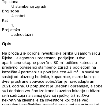
Tip stana
U stambenoj zgradi
Broj soba
4-sobni
Kat
1.
Broj etaža
Jednoetažni
Opis
Na prodaju je odlična investicijska prilika u samom srcu
Rijeke – elegantno uređenstan, podijeljen u dva
apartmana ukupne površine 80 m² odlične katnosti u
predivnoj povijesnoj stambenoj zgradi s pogledom na
kazalište.Apartmani su površine cca 40 m² , a svaki se
sastoji od ulaznog hodnika, kupaonice, manje kuhinje i
dvije prostrane spavaće sobe.Stan je novoadaptiran
2021. godine. U potpunosti je uređen i opremljen, a sobe
su i dodatno zvučno izolirane.Izuzetna lokacija u blizini
svih sadržaja na samoj glavnoj riječkoj tržnici.Ova
nekretnina idealna je za investitore koji traže već
razrađen i profitabilan turistički proizvod na vrhunskoj