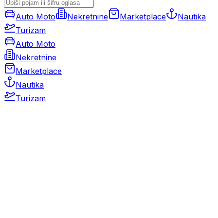
Auto Moto
Nekretnine
Marketplace
Nautika
Turizam
Auto Moto
Nekretnine
Marketplace
Nautika
Turizam
Auto Moto
Rabljeni automobili
Novi automobili
Motocikli / motori
Gospodarska vozila
Rezervni dijelovi i oprema
Kamperi i kamp prikolice