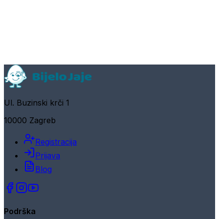
Ul. Buzinski krči 1
10000 Zagreb
Registracija
Prijava
Blog
Podrška