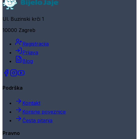
Ul. Buzinski krči 1
10000 Zagreb
Registracija
Prijava
Blog
Podrška
Kontakt
Korisne poveznice
Česta pitanja
Pravno