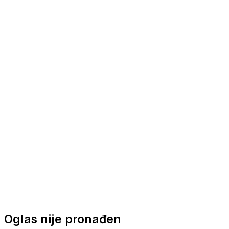
Nautička oprema
Brodski motori
Turizam
Apartmani
Sobe
Kuće za odmor
Aranžmani
Oglas nije pronađen