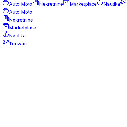
Auto Moto
Nekretnine
Marketplace
Nautika
Auto Moto
Nekretnine
Marketplace
Nautika
Turizam
Auto Moto
Rabljeni automobili
Novi automobili
Motocikli / motori
Gospodarska vozila
Rezervni dijelovi i oprema
Kamperi i kamp prikolice
Oldtimeri