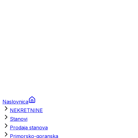
Prikolice za plovila
Brodski rezervni dijelovi
Nautička oprema
Brodski motori
Turizam
Apartmani
Sobe
Kuće za odmor
Aranžmani
Naslovnica
NEKRETNINE
Stanovi
Prodaja stanova
Primorsko-goranska