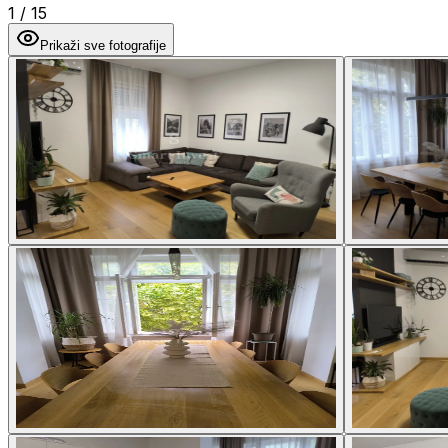
1
/
15
Prikaži sve fotografije