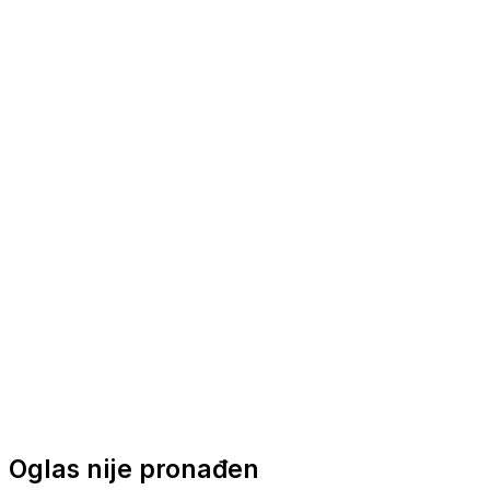
Nautička oprema
Brodski motori
Turizam
Apartmani
Sobe
Kuće za odmor
Aranžmani
Oglas nije pronađen