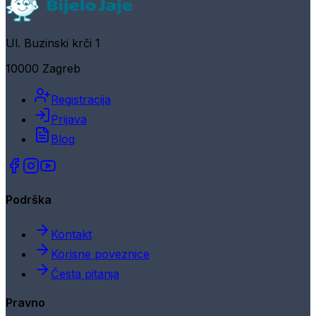
Ul. Buzinski krči 1
10000 Zagreb
Registracija
Prijava
Blog
Podrška
Kontakt
Korisne poveznice
Česta pitanja
Pravno