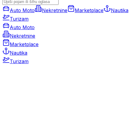
Auto Moto
Nekretnine
Marketplace
Nautika
Turizam
Auto Moto
Nekretnine
Marketplace
Nautika
Turizam
Auto Moto
Rabljeni automobili
Novi automobili
Motocikli / motori
Gospodarska vozila
Rezervni dijelovi i oprema
Kamperi i kamp prikolice