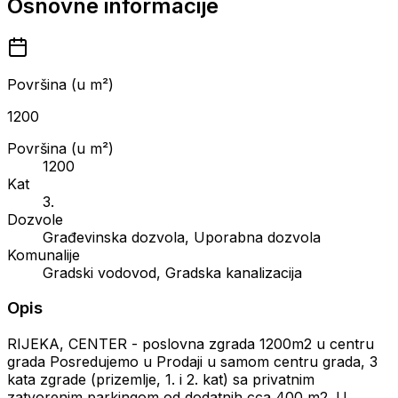
Osnovne informacije
Površina (u m²)
1200
Površina (u m²)
1200
Kat
3.
Dozvole
Građevinska dozvola, Uporabna dozvola
Komunalije
Gradski vodovod, Gradska kanalizacija
Opis
RIJEKA, CENTER - poslovna zgrada 1200m2 u centru
grada Posredujemo u Prodaji u samom centru grada, 3
kata zgrade (prizemlje, 1. i 2. kat) sa privatnim
zatvorenim parkingom od dodatnih cca 400 m2. U