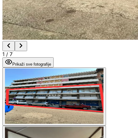
1
/
7
Prikaži sve fotografije