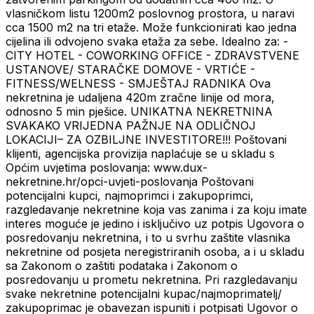
vlasničkom listu 1200m2 poslovnog prostora, u naravi
cca 1500 m2 na tri etaže. Može funkcionirati kao jedna
cijelina ili odvojeno svaka etaža za sebe. Idealno za: -
CITY HOTEL - COWORKING OFFICE - ZDRAVSTVENE
USTANOVE/ STARAČKE DOMOVE - VRTIĆE -
FITNESS/WELNESS - SMJEŠTAJ RADNIKA Ova
nekretnina je udaljena 420m zračne linije od mora,
odnosno 5 min pješice. UNIKATNA NEKRETNINA
SVAKAKO VRIJEDNA PAŽNJE NA ODLIČNOJ
LOKACIJI– ZA OZBILJNE INVESTITORE!!! Poštovani
klijenti, agencijska provizija naplaćuje se u skladu s
Općim uvjetima poslovanja: www.dux-
nekretnine.hr/opci-uvjeti-poslovanja Poštovani
potencijalni kupci, najmoprimci i zakupoprimci,
razgledavanje nekretnine koja vas zanima i za koju imate
interes moguće je jedino i isključivo uz potpis Ugovora o
posredovanju nekretnina, i to u svrhu zaštite vlasnika
nekretnine od posjeta neregistriranih osoba, a i u skladu
sa Zakonom o zaštiti podataka i Zakonom o
posredovanju u prometu nekretnina. Pri razgledavanju
svake nekretnine potencijalni kupac/najmoprimatelj/
zakupoprimac je obavezan ispuniti i potpisati Ugovor o