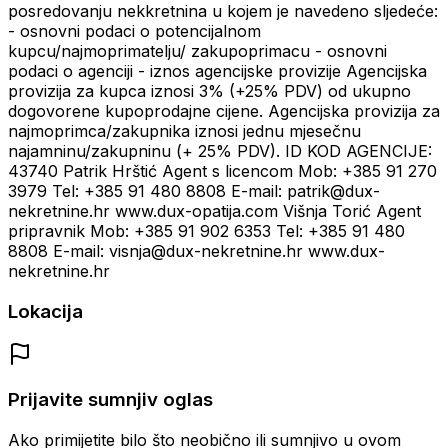
posredovanju nekkretnina u kojem je navedeno sljedeće:
- osnovni podaci o potencijalnom
kupcu/najmoprimatelju/ zakupoprimacu - osnovni
podaci o agenciji - iznos agencijske provizije Agencijska
provizija za kupca iznosi 3% (+25% PDV) od ukupno
dogovorene kupoprodajne cijene. Agencijska provizija za
najmoprimca/zakupnika iznosi jednu mjesečnu
najamninu/zakupninu (+ 25% PDV). ID KOD AGENCIJE:
43740 Patrik Hrštić Agent s licencom Mob: +385 91 270
3979 Tel: +385 91 480 8808 E-mail: patrik@dux-
nekretnine.hr www.dux-opatija.com Višnja Torić Agent
pripravnik Mob: +385 91 902 6353 Tel: +385 91 480
8808 E-mail: visnja@dux-nekretnine.hr www.dux-
nekretnine.hr
Lokacija
Prijavite sumnjiv oglas
Ako primijetite bilo što neobično ili sumnjivo u ovom