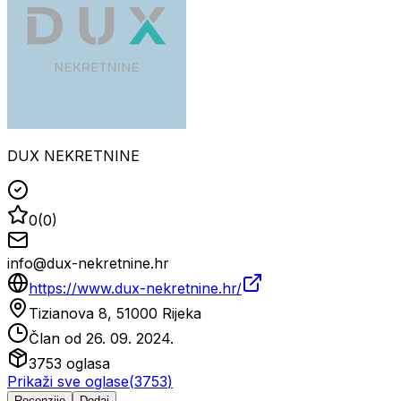
DUX NEKRETNINE
0
(
0
)
info@dux-nekretnine.hr
https://www.dux-nekretnine.hr/
Tizianova 8, 51000 Rijeka
Član od
26. 09. 2024.
3753
oglasa
Prikaži sve oglase
(
3753
)
Recenzije
Dodaj