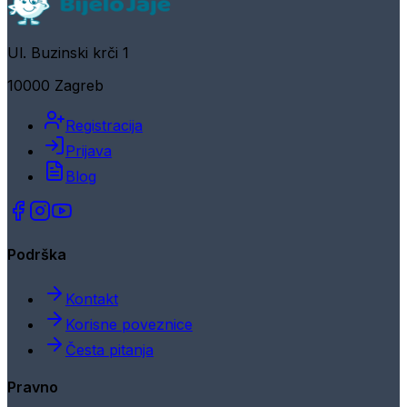
Ul. Buzinski krči 1
10000 Zagreb
Registracija
Prijava
Blog
Podrška
Kontakt
Korisne poveznice
Česta pitanja
Pravno