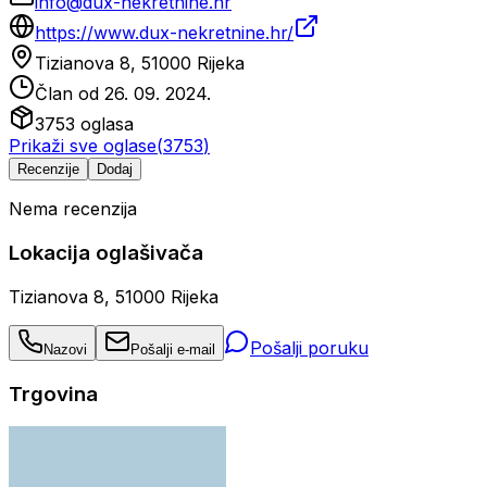
info@dux-nekretnine.hr
https://www.dux-nekretnine.hr/
Tizianova 8, 51000 Rijeka
Član od
26. 09. 2024.
3753
oglasa
Prikaži sve oglase
(
3753
)
Recenzije
Dodaj
Nema recenzija
Lokacija oglašivača
Tizianova 8, 51000 Rijeka
Pošalji poruku
Nazovi
Pošalji e-mail
Trgovina