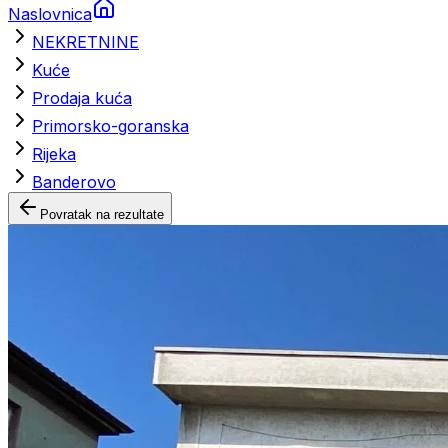
Naslovnica
NEKRETNINE
Kuće
Prodaja kuća
Primorsko-goranska
Rijeka
Banderovo
Povratak na rezultate