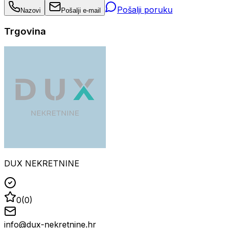
Pošalji poruku
Nazovi
Pošalji e-mail
Trgovina
DUX NEKRETNINE
0
(
0
)
info@dux-nekretnine.hr