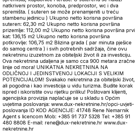
natkriveni prostor, konoba, predprostor, wc i dva
spremišta. ( suteren se može prenamjeniti u treću
stambenu jedinicu ) Ukupno netto korisna površina
suteren: 62,30 m2 Ukupno netto korisna površina
prizemlje: 112,00 m2 Ukupno netto korisna površina prvi
kat: 136,15 m2 Ukupno netto korisna površina
potkrovlje: 106,75 m2 Blizina grada ( par minuta pješice
do samog centra ) i svih potrebnih sadržaja, čine ovu
nekretninu izuzetnom za obiteljski život ili za investiciju.
Ova nekretnina udaljena je samo cca 900 metara zračne
linije od mora! UNIKATNA NEKRETNINA NA
ODLIČNOJ I JEDINSTVENOJ LOKACIJI S VELIKIM
POTENCIJALOM! Svakako nekretnina za obiteljski život,
ali pogodna i kao investicija u vidu turizma. Budite korak
ispred i iskoristite ovu rijetku priliku! Poštovani klijenti,
agencijska provizija naplaćuje se u skladu s Općim
uvjetima poslovanja: www.dux-nekretnine.hr/opci-uvjeti-
poslovanja ID KOD AGENCIJE: 41748 Rene Nemarnik
Agent s licencom Mob: +385 91 737 5328 Tel: +385 91
480 8808 E-mail: rene@dux-nekretnine.hr www.dux-
nekretnine.hr