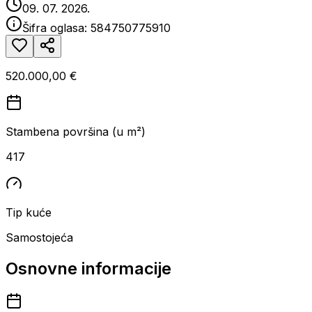
09. 07. 2026.
Šifra oglasa:
584750775910
520.000,00 €
Stambena površina (u m²)
417
Tip kuće
Samostojeća
Osnovne informacije