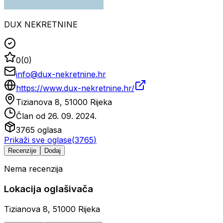
DUX NEKRETNINE
0
(
0
)
info@dux-nekretnine.hr
https://www.dux-nekretnine.hr/
Tizianova 8, 51000 Rijeka
Član od
26. 09. 2024.
3765
oglasa
Prikaži sve oglase
(
3765
)
Recenzije
Dodaj
Nema recenzija
Lokacija oglašivača
Tizianova 8, 51000 Rijeka