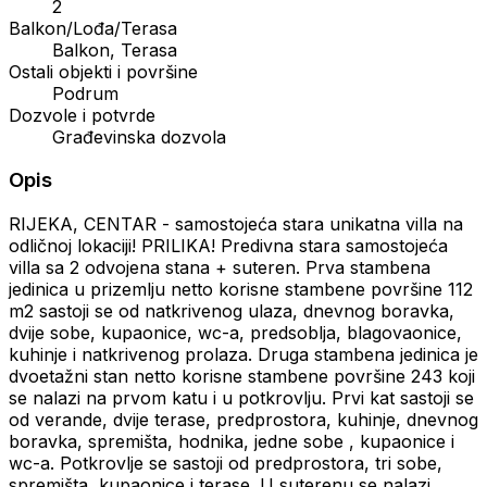
2
Balkon/Lođa/Terasa
Balkon, Terasa
Ostali objekti i površine
Podrum
Dozvole i potvrde
Građevinska dozvola
Opis
RIJEKA, CENTAR - samostojeća stara unikatna villa na
odličnoj lokaciji! PRILIKA! Predivna stara samostojeća
villa sa 2 odvojena stana + suteren. Prva stambena
jedinica u prizemlju netto korisne stambene površine 112
m2 sastoji se od natkrivenog ulaza, dnevnog boravka,
dvije sobe, kupaonice, wc-a, predsoblja, blagovaonice,
kuhinje i natkrivenog prolaza. Druga stambena jedinica je
dvoetažni stan netto korisne stambene površine 243 koji
se nalazi na prvom katu i u potkrovlju. Prvi kat sastoji se
od verande, dvije terase, predprostora, kuhinje, dnevnog
boravka, spremišta, hodnika, jedne sobe , kupaonice i
wc-a. Potkrovlje se sastoji od predprostora, tri sobe,
spremišta, kupaonice i terase. U suterenu se nalazi