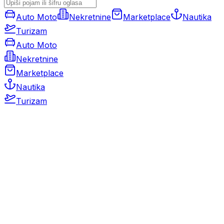
Auto Moto
Nekretnine
Marketplace
Nautika
Turizam
Auto Moto
Nekretnine
Marketplace
Nautika
Turizam
Auto Moto
Rabljeni automobili
Novi automobili
Motocikli / motori
Gospodarska vozila
Rezervni dijelovi i oprema
Kamperi i kamp prikolice