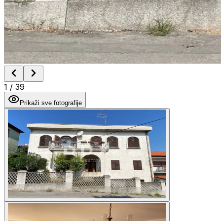
1
/
39
Prikaži sve fotografije