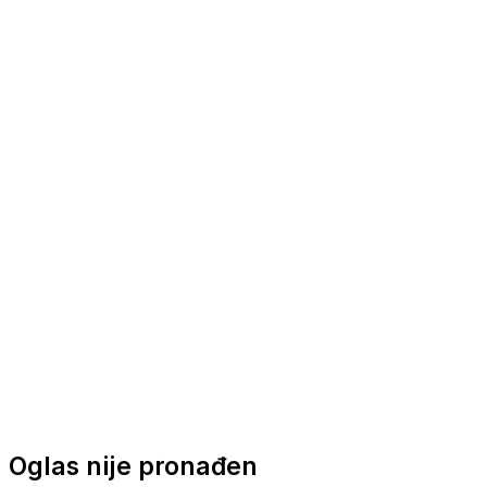
Nautička oprema
Brodski motori
Turizam
Apartmani
Sobe
Kuće za odmor
Aranžmani
Oglas nije pronađen