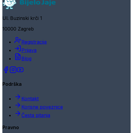
Ul. Buzinski krči 1
10000 Zagreb
Registracija
Prijava
Blog
Podrška
Kontakt
Korisne poveznice
Česta pitanja
Pravno