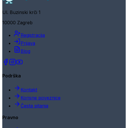
Ul. Buzinski krči 1
10000 Zagreb
Registracija
Prijava
Blog
Podrška
Kontakt
Korisne poveznice
Česta pitanja
Pravno