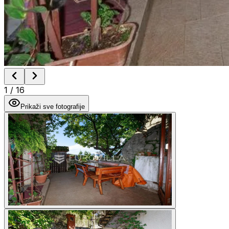
1
/
16
Prikaži sve fotografije