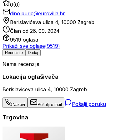
0
(
0
)
dino.puric@eurovilla.hr
Berislavićeva ulica 4, 10000 Zagreb
Član od
26. 09. 2024.
9519
oglasa
Prikaži sve oglase
(
9519
)
Recenzije
Dodaj
Nema recenzija
Lokacija oglašivača
Berislavićeva ulica 4, 10000 Zagreb
Pošalji poruku
Nazovi
Pošalji e-mail
Trgovina