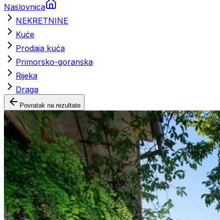
Naslovnica
NEKRETNINE
Kuće
Prodaja kuća
Primorsko-goranska
Rijeka
Draga
Povratak na rezultate