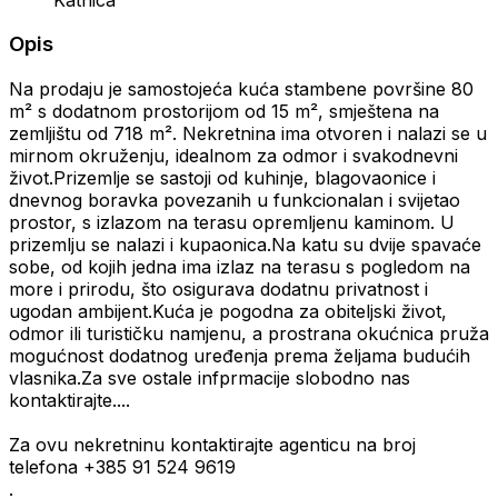
Opis
Na prodaju je samostojeća kuća stambene površine 80
m² s dodatnom prostorijom od 15 m², smještena na
zemljištu od 718 m². Nekretnina ima otvoren i nalazi se u
mirnom okruženju, idealnom za odmor i svakodnevni
život.Prizemlje se sastoji od kuhinje, blagovaonice i
dnevnog boravka povezanih u funkcionalan i svijetao
prostor, s izlazom na terasu opremljenu kaminom. U
prizemlju se nalazi i kupaonica.Na katu su dvije spavaće
sobe, od kojih jedna ima izlaz na terasu s pogledom na
more i prirodu, što osigurava dodatnu privatnost i
ugodan ambijent.Kuća je pogodna za obiteljski život,
odmor ili turističku namjenu, a prostrana okućnica pruža
mogućnost dodatnog uređenja prema željama budućih
vlasnika.Za sve ostale infprmacije slobodno nas
kontaktirajte....
Za ovu nekretninu kontaktirajte agenticu na broj
telefona +385 91 524 9619
.