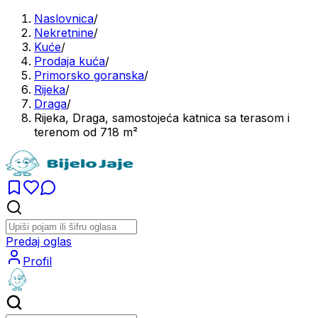
Naslovnica
/
Nekretnine
/
Kuće
/
Prodaja kuća
/
Primorsko goranska
/
Rijeka
/
Draga
/
Rijeka, Draga, samostojeća katnica sa terasom i
terenom od 718 m²
Predaj oglas
Profil