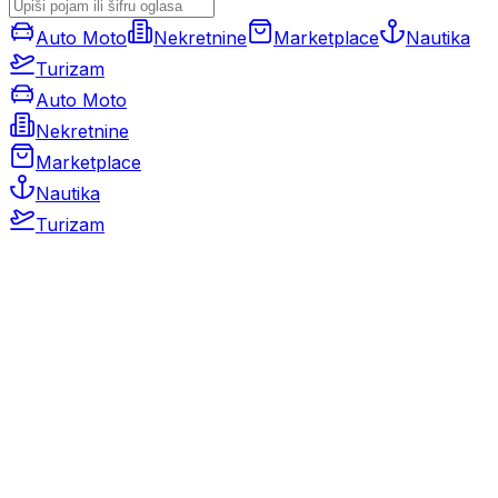
Auto Moto
Nekretnine
Marketplace
Nautika
Turizam
Auto Moto
Nekretnine
Marketplace
Nautika
Turizam
Auto Moto
Rabljeni automobili
Novi automobili
Motocikli / motori
Gospodarska vozila
Rezervni dijelovi i oprema
Kamperi i kamp prikolice