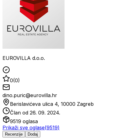
EUROVILLA d.o.o.
0
(
0
)
dino.puric@eurovilla.hr
Berislavićeva ulica 4, 10000 Zagreb
Član od
26. 09. 2024.
9519
oglasa
Prikaži sve oglase
(
9519
)
Recenzije
Dodaj