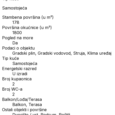
Samostojeća
Stambena površina (u m²)
178
Površina okućnice (u m²)
1800
Pogled na more
Da
Podaci o objektu
Gradski plin, Gradski vodovod, Struja, Klima uređaj
Tip kuće
Samostojeća
Energetski razred
U izradi
Broj kupaonica
2
Broj WC-a
2
Balkon/Lođa/Terasa
Balkon, Terasa
Ostali objekti i površine
Dvorište / vrt, Podrum, Roštilj