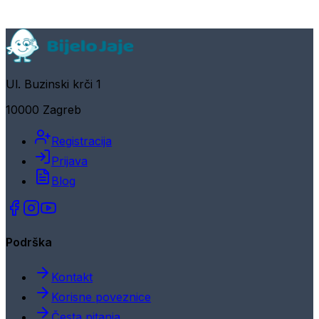
Ul. Buzinski krči 1
10000 Zagreb
Registracija
Prijava
Blog
Podrška
Kontakt
Korisne poveznice
Česta pitanja