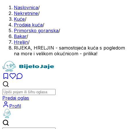
Naslovnica
/
Nekretnine
/
Kuće
/
Prodaja kuća
/
Primorsko goranska
/
Bakar
/
Hreljin
/
RIJEKA, HRELJIN - samostojeća kuća s pogledom
na more i velikom okućnicom - prilika!
Predaj oglas
Profil