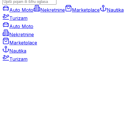
Auto Moto
Nekretnine
Marketplace
Nautika
Turizam
Auto Moto
Nekretnine
Marketplace
Nautika
Turizam
Auto Moto
Rabljeni automobili
Novi automobili
Motocikli / motori
Gospodarska vozila
Rezervni dijelovi i oprema
Kamperi i kamp prikolice