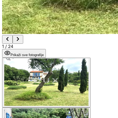
1
/
24
Prikaži sve fotografije