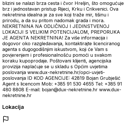
blizini se nalazi brza cesta i čvor Hreljin, što omogućuje
brz i jednostavan pristup Rijeci, Krku i Crikvenici. Ova
nekretnina idealna je za sve koji traže mir, tišinu i
prirodu, a da su pritom nadomak grada i mora.
NEKRETNINA NA ODLIČNOJ I JEDINSTVENOJ
LOKACIJI S VELIKIM POTENCIJALOM, PREPORUKA
JE AGENTA NEKRETNINA! Za više informacija i
dogovor oko razgledavanja, kontaktirajte licenciranog
agenta s dugogodišnjim iskustvom, koji će Vam s
povjerenjem i profesionalnošću pomoći u svakom
koraku kupoprodaje. Poštovani klijenti, agencijska
provizija naplaćuje se u skladu s Općim uvjetima
poslovanja www.dux-nekretnine.hr/opci-uvjeti-
poslovanja ID KOD AGENCIJE: 42819 Bojan Grubješić
Agent s licencom Mob: +385 91 530 4655 Tel: +385 91
480 8808 E-mail: bojan@dux-nekretnine.hr www.dux-
nekretnine.hr
Lokacija