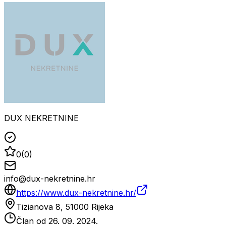
DUX NEKRETNINE
0
(
0
)
info@dux-nekretnine.hr
https://www.dux-nekretnine.hr/
Tizianova 8, 51000 Rijeka
Član od
26. 09. 2024.