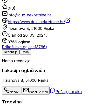
0
(
0
)
info@dux-nekretnine.hr
https://www.dux-nekretnine.hr/
Tizianova 8, 51000 Rijeka
Član od
26. 09. 2024.
3766
oglasa
Prikaži sve oglase
(
3766
)
Recenzije
Dodaj
Nema recenzija
Lokacija oglašivača
Tizianova 8, 51000 Rijeka
Pošalji poruku
Nazovi
Pošalji e-mail
Trgovina