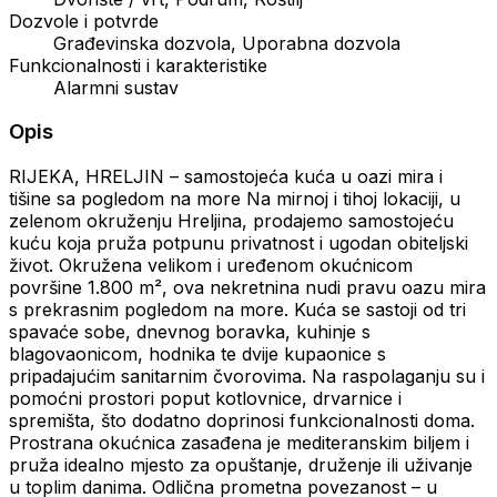
Dozvole i potvrde
Građevinska dozvola, Uporabna dozvola
Funkcionalnosti i karakteristike
Alarmni sustav
Opis
RIJEKA, HRELJIN – samostojeća kuća u oazi mira i
tišine sa pogledom na more Na mirnoj i tihoj lokaciji, u
zelenom okruženju Hreljina, prodajemo samostojeću
kuću koja pruža potpunu privatnost i ugodan obiteljski
život. Okružena velikom i uređenom okućnicom
površine 1.800 m², ova nekretnina nudi pravu oazu mira
s prekrasnim pogledom na more. Kuća se sastoji od tri
spavaće sobe, dnevnog boravka, kuhinje s
blagovaonicom, hodnika te dvije kupaonice s
pripadajućim sanitarnim čvorovima. Na raspolaganju su i
pomoćni prostori poput kotlovnice, drvarnice i
spremišta, što dodatno doprinosi funkcionalnosti doma.
Prostrana okućnica zasađena je mediteranskim biljem i
pruža idealno mjesto za opuštanje, druženje ili uživanje
u toplim danima. Odlična prometna povezanost – u