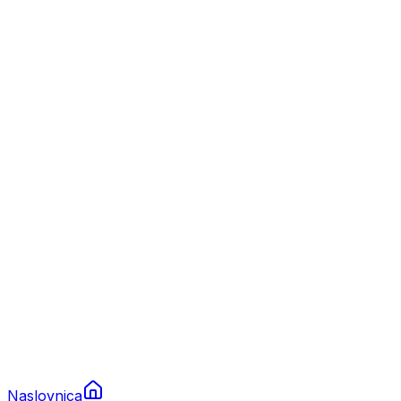
Nautika
Plovila
Charter
Prikolice za plovila
Brodski rezervni dijelovi
Nautička oprema
Brodski motori
Turizam
Apartmani
Sobe
Kuće za odmor
Aranžmani
Naslovnica