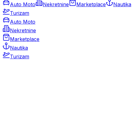
Auto Moto
Nekretnine
Marketplace
Nautika
Turizam
Auto Moto
Nekretnine
Marketplace
Nautika
Turizam
Auto Moto
Rabljeni automobili
Novi automobili
Motocikli / motori
Gospodarska vozila
Rezervni dijelovi i oprema
Kamperi i kamp prikolice