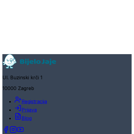
Ul. Buzinski krči 1
10000 Zagreb
Registracija
Prijava
Blog