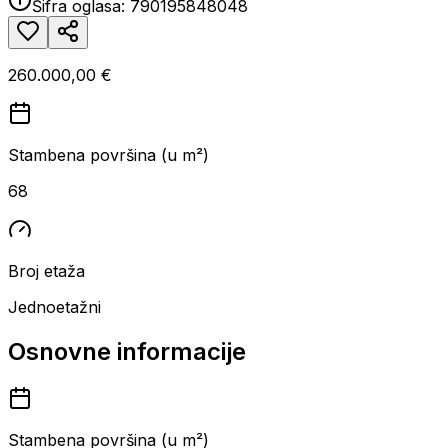
Šifra oglasa:
790195848048
260.000,00 €
Stambena površina (u m²)
68
Broj etaža
Jednoetažni
Osnovne informacije
Stambena površina (u m²)