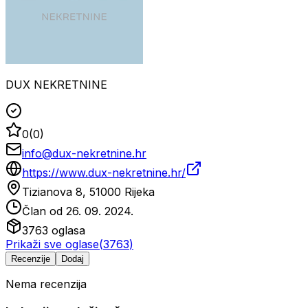
DUX NEKRETNINE
0
(
0
)
info@dux-nekretnine.hr
https://www.dux-nekretnine.hr/
Tizianova 8, 51000 Rijeka
Član od
26. 09. 2024.
3763
oglasa
Prikaži sve oglase
(
3763
)
Recenzije
Dodaj
Nema recenzija