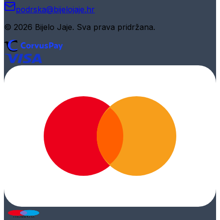
podrska@bijelojaje.hr
© 2026 Bijelo Jaje. Sva prava pridržana.