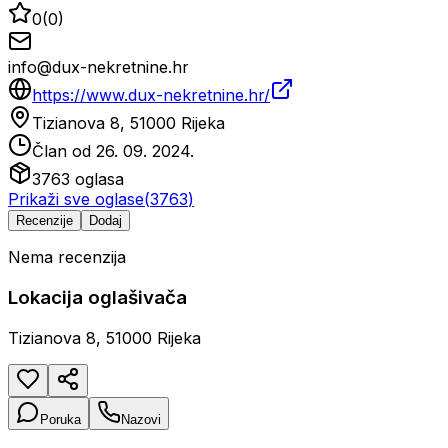
0
(
0
)
info@dux-nekretnine.hr
https://www.dux-nekretnine.hr/
Tizianova 8, 51000 Rijeka
Član od
26. 09. 2024.
3763
oglasa
Prikaži sve oglase
(
3763
)
Recenzije
Dodaj
Nema recenzija
Lokacija oglašivača
Tizianova 8, 51000 Rijeka
Poruka
Nazovi