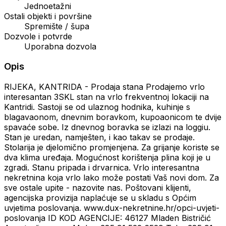
Jednoetažni
Ostali objekti i površine
Spremište / šupa
Dozvole i potvrde
Uporabna dozvola
Opis
RIJEKA, KANTRIDA - Prodaja stana Prodajemo vrlo
interesantan 3SKL stan na vrlo frekventnoj lokaciji na
Kantridi. Sastoji se od ulaznog hodnika, kuhinje s
blagavaonom, dnevnim boravkom, kupoaonicom te dvije
spavaće sobe. Iz dnevnog boravka se izlazi na loggiu.
Stan je uredan, namješten, i kao takav se prodaje.
Stolarija je djelomično promjenjena. Za grijanje koriste se
dva klima uređaja. Mogućnost korištenja plina koji je u
zgradi. Stanu pripada i drvarnica. Vrlo interesantna
nekretnina koja vrlo lako može postati Vaš novi dom. Za
sve ostale upite - nazovite nas. Poštovani klijenti,
agencijska provizija naplaćuje se u skladu s Općim
uvjetima poslovanja. www.dux-nekretnine.hr/opci-uvjeti-
poslovanja ID KOD AGENCIJE: 46127 Mladen Bistričić