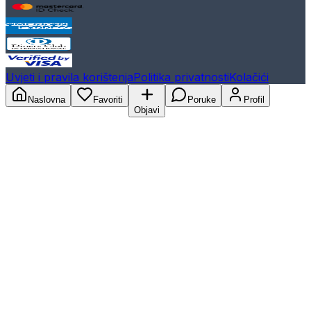
Uvjeti i pravila korištenja
Politika privatnosti
Kolačići
Naslovna
Favoriti
Poruke
Profil
Objavi