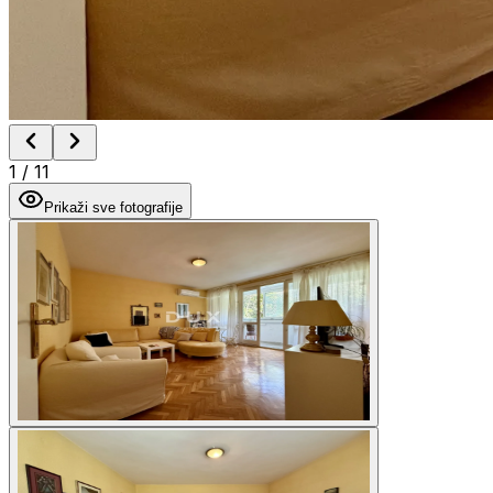
1
/
11
Prikaži sve fotografije