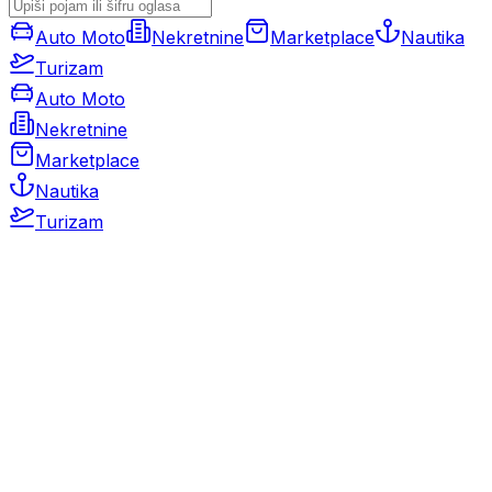
Auto Moto
Nekretnine
Marketplace
Nautika
Turizam
Auto Moto
Nekretnine
Marketplace
Nautika
Turizam
Auto Moto
Rabljeni automobili
Novi automobili
Motocikli / motori
Gospodarska vozila
Rezervni dijelovi i oprema
Kamperi i kamp prikolice