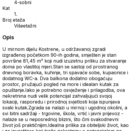
4-sobni
Kat
1.
Broj etaža
Višeetažni
Opis
U mirnom dijelu Kostrene, u održavanoj zgradi
izgrađenoj početkom 90-ih godina, smješten je stan
površine 81,45 m² koji nudi izuzetnu priliku za stvaranje
doma po vlastitoj mjeri.Stan se sastoji od prostranog
dnevnog boravka, kuhinje, tri spavaće sobe, kupaonice i
dodatnog WC-a. Dva balkona dodatno obogaćuju
prostor, pružajući pogled na more i idealan kutak za
opuštanje.Iako je potrebno osvježenje i prilagodba, ova
nekretnina nudi velik potencijal zahvaljujući svojoj
lokaciji, rasporedu i prirodnoj svjetlosti koja ispunjava
svaki kutak.Zgrada se nalazi u mirnoj i ugodnoj okolini, a
svi bitni sadržaji - trgovine, škola, vrtić i javni prijevoz -
nalaze se u neposrednoj blizini, što čini svakodnevni
život još praktičnijim.Idealna prilika za obiteljski život, kao