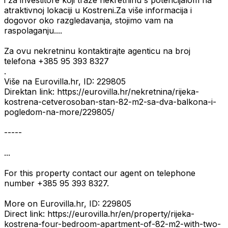
i za investitore koji traže nekretninu s potencijalom na
atraktivnoj lokaciji u Kostreni.Za više informacija i
dogovor oko razgledavanja, stojimo vam na
raspolaganju....
Za ovu nekretninu kontaktirajte agenticu na broj
telefona +385 95 393 8327
.
Više na Eurovilla.hr, ID: 229805
Direktan link: https://eurovilla.hr/nekretnina/rijeka-
kostrena-cetverosoban-stan-82-m2-sa-dva-balkona-i-
pogledom-na-more/229805/
-----
...
For this property contact our agent on telephone
number +385 95 393 8327.
More on Eurovilla.hr, ID: 229805
Direct link: https://eurovilla.hr/en/property/rijeka-
kostrena-four-bedroom-apartment-of-82-m2-with-two-