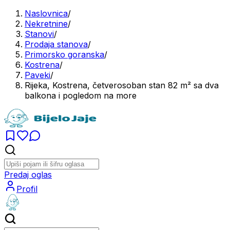
Naslovnica
/
Nekretnine
/
Stanovi
/
Prodaja stanova
/
Primorsko goranska
/
Kostrena
/
Paveki
/
Rijeka, Kostrena, četverosoban stan 82 m² sa dva
balkona i pogledom na more
Predaj oglas
Profil