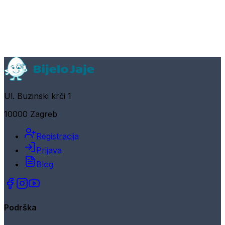
Ul. Buzinski krči 1
10000 Zagreb
Registracija
Prijava
Blog
Podrška