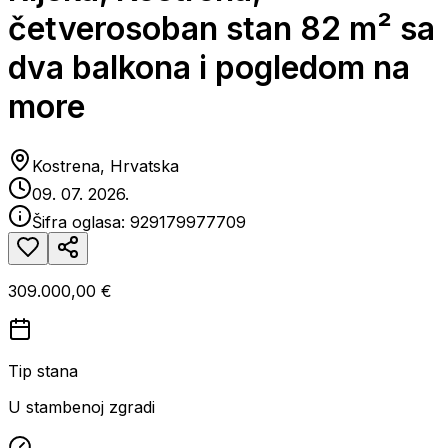
četverosoban stan 82 m² sa
dva balkona i pogledom na
more
Kostrena, Hrvatska
09. 07. 2026.
Šifra oglasa:
929179977709
309.000,00 €
Tip stana
U stambenoj zgradi