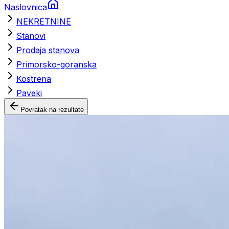
Naslovnica
NEKRETNINE
Stanovi
Prodaja stanova
Primorsko-goranska
Kostrena
Paveki
Povratak na rezultate