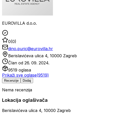
EUROVILLA d.o.o.
0
(
0
)
dino.puric@eurovilla.hr
Berislavićeva ulica 4, 10000 Zagreb
Član od
26. 09. 2024.
9519
oglasa
Prikaži sve oglase
(
9519
)
Recenzije
Dodaj
Nema recenzija
Lokacija oglašivača
Berislavićeva ulica 4, 10000 Zagreb