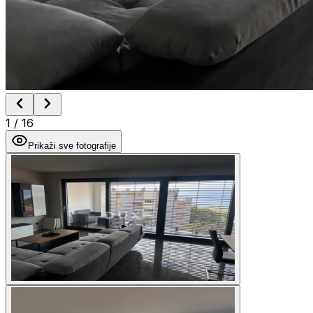
1
/
16
Prikaži sve fotografije