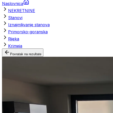
Naslovnica
NEKRETNINE
Stanovi
Iznajmljivanje stanova
Primorsko-goranska
Rijeka
Krimeja
Povratak na rezultate