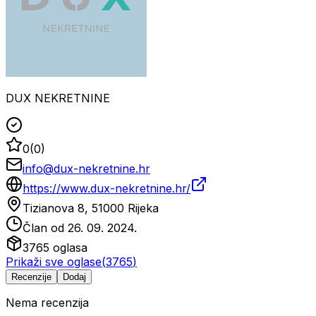
DUX NEKRETNINE
0
(
0
)
info@dux-nekretnine.hr
https://www.dux-nekretnine.hr/
Tizianova 8, 51000 Rijeka
Član od
26. 09. 2024.
3765
oglasa
Prikaži sve oglase
(
3765
)
Recenzije
Dodaj
Nema recenzija