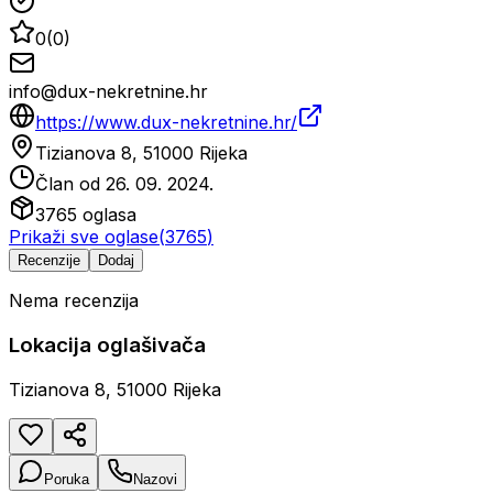
0
(
0
)
info@dux-nekretnine.hr
https://www.dux-nekretnine.hr/
Tizianova 8, 51000 Rijeka
Član od
26. 09. 2024.
3765
oglasa
Prikaži sve oglase
(
3765
)
Recenzije
Dodaj
Nema recenzija
Lokacija oglašivača
Tizianova 8, 51000 Rijeka
Poruka
Nazovi