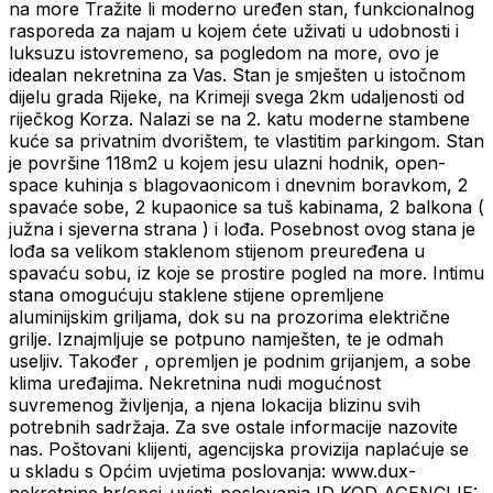
na more Tražite li moderno uređen stan, funkcionalnog
rasporeda za najam u kojem ćete uživati u udobnosti i
luksuzu istovremeno, sa pogledom na more, ovo je
idealan nekretnina za Vas. Stan je smješten u istočnom
dijelu grada Rijeke, na Krimeji svega 2km udaljenosti od
riječkog Korza. Nalazi se na 2. katu moderne stambene
kuće sa privatnim dvorištem, te vlastitim parkingom. Stan
je površine 118m2 u kojem jesu ulazni hodnik, open-
space kuhinja s blagovaonicom i dnevnim boravkom, 2
spavaće sobe, 2 kupaonice sa tuš kabinama, 2 balkona (
južna i sjeverna strana ) i lođa. Posebnost ovog stana je
lođa sa velikom staklenom stijenom preuređena u
spavaću sobu, iz koje se prostire pogled na more. Intimu
stana omogućuju staklene stijene opremljene
aluminijskim griljama, dok su na prozorima električne
grilje. Iznajmljuje se potpuno namješten, te je odmah
useljiv. Također , opremljen je podnim grijanjem, a sobe
klima uređajima. Nekretnina nudi mogućnost
suvremenog življenja, a njena lokacija blizinu svih
potrebnih sadržaja. Za sve ostale informacije nazovite
nas. Poštovani klijenti, agencijska provizija naplaćuje se
u skladu s Općim uvjetima poslovanja: www.dux-