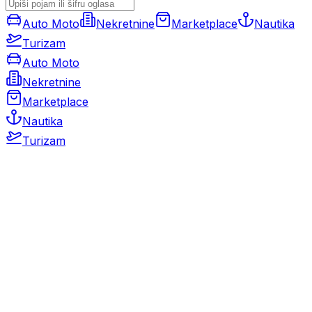
Auto Moto
Nekretnine
Marketplace
Nautika
Turizam
Auto Moto
Nekretnine
Marketplace
Nautika
Turizam
Auto Moto
Rabljeni automobili
Novi automobili
Motocikli / motori
Gospodarska vozila
Rezervni dijelovi i oprema
Kamperi i kamp prikolice