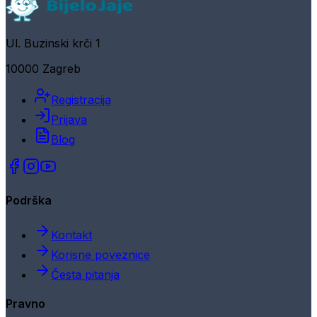
Ul. Buzinski krči 1
10000 Zagreb
Registracija
Prijava
Blog
Podrška
Kontakt
Korisne poveznice
Česta pitanja
Pravno