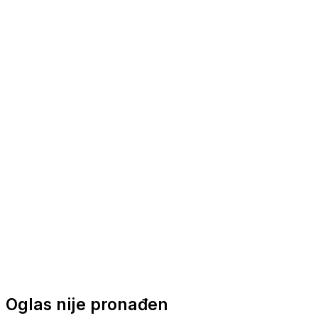
Nautička oprema
Brodski motori
Turizam
Apartmani
Sobe
Kuće za odmor
Aranžmani
Oglas nije pronađen