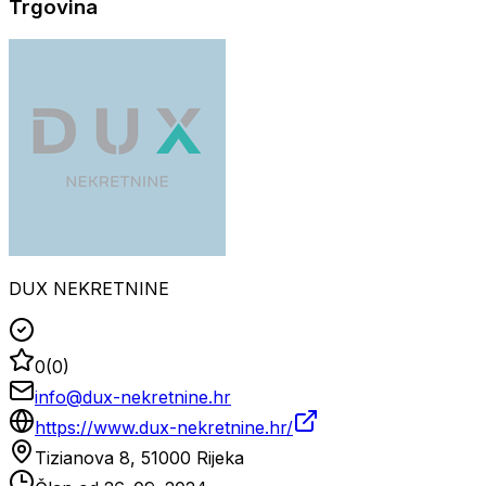
Trgovina
DUX NEKRETNINE
0
(
0
)
info@dux-nekretnine.hr
https://www.dux-nekretnine.hr/
Tizianova 8, 51000 Rijeka