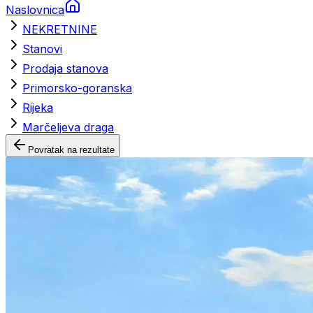
Naslovnica
NEKRETNINE
Stanovi
Prodaja stanova
Primorsko-goranska
Rijeka
Marčeljeva draga
Povratak na rezultate