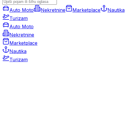
Auto Moto
Nekretnine
Marketplace
Nautika
Turizam
Auto Moto
Nekretnine
Marketplace
Nautika
Turizam
Auto Moto
Rabljeni automobili
Novi automobili
Motocikli / motori
Gospodarska vozila
Rezervni dijelovi i oprema
Kamperi i kamp prikolice