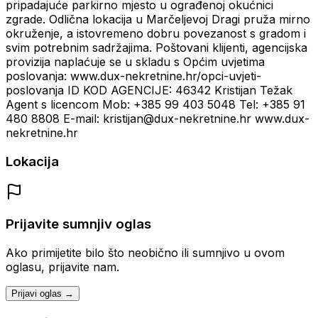
pripadajuće parkirno mjesto u ograđenoj okućnici
zgrade. Odlična lokacija u Marčeljevoj Dragi pruža mirno
okruženje, a istovremeno dobru povezanost s gradom i
svim potrebnim sadržajima. Poštovani klijenti, agencijska
provizija naplaćuje se u skladu s Općim uvjetima
poslovanja: www.dux-nekretnine.hr/opci-uvjeti-
poslovanja ID KOD AGENCIJE: 46342 Kristijan Težak
Agent s licencom Mob: +385 99 403 5048 Tel: +385 91
480 8808 E-mail: kristijan@dux-nekretnine.hr www.dux-
nekretnine.hr
Lokacija
Prijavite sumnjiv oglas
Ako primijetite bilo što neobično ili sumnjivo u ovom
oglasu, prijavite nam.
Prijavi oglas →