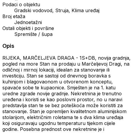
Podaci o objektu
Gradski vodovod, Struja, Klima uređaj
Broj etaža
Jednoetažni
Ostali objekti i površine
Spremište / šupa
Opis
RIJEKA, MARČELJEVA DRAGA - 1S+DB, novija gradnja,
pogled na more Stan na prodaju u Marčeljevoj Dragi, na
odličnoj i mirnoj lokaciji, idealan za stanovanje ili
investiciju. Stan se sastoji od dnevnog boravka s
kuhinjom i blagovaonom u otvorenom konceptu,
spavaće sobe te kupaonice. Smješten je na 1. katu
uredne zgrade novije gradnje. Nekretnina je trenutno
uređena i koristi se kao poslovni prostor, no u naravi
predstavlja stan te se bez poteškoća može koristiti za
stanovanje. Stan je opremljen kvalitetnom aluminijskom
stolarijom, električnim roletama te s dva klima uređaja
koji osiguravaju ugodnu temperaturu tijekom cijele
godine. Posebna prednost ove nekretnine je i