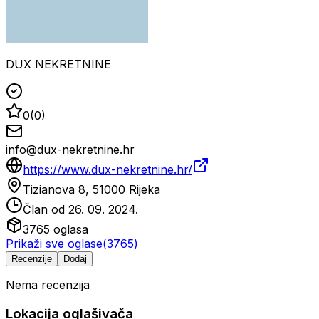
DUX NEKRETNINE
0
(
0
)
info@dux-nekretnine.hr
https://www.dux-nekretnine.hr/
Tizianova 8, 51000 Rijeka
Član od
26. 09. 2024.
3765
oglasa
Prikaži sve oglase
(
3765
)
Recenzije
Dodaj
Nema recenzija
Lokacija oglašivača