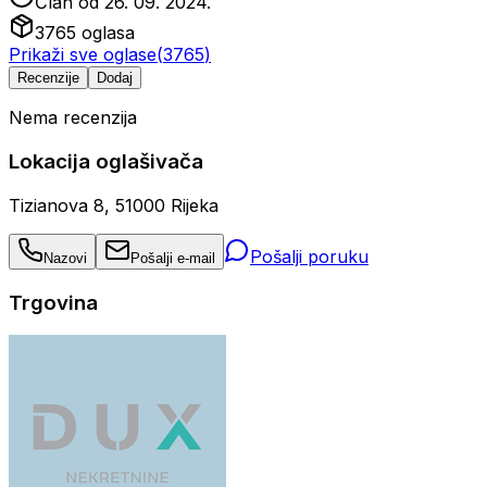
Član od
26. 09. 2024.
3765
oglasa
Prikaži sve oglase
(
3765
)
Recenzije
Dodaj
Nema recenzija
Lokacija oglašivača
Tizianova 8, 51000 Rijeka
Pošalji poruku
Nazovi
Pošalji e-mail
Trgovina