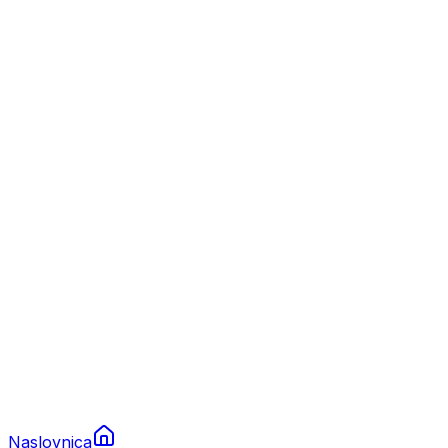
Nautika
Plovila
Charter
Prikolice za plovila
Brodski rezervni dijelovi
Nautička oprema
Brodski motori
Turizam
Apartmani
Sobe
Kuće za odmor
Aranžmani
Naslovnica