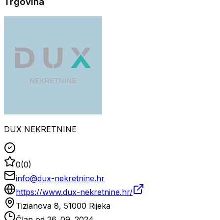
Trgovina
DUX NEKRETNINE
0
(
0
)
info@dux-nekretnine.hr
https://www.dux-nekretnine.hr/
Tizianova 8, 51000 Rijeka
Član od
26. 09. 2024.