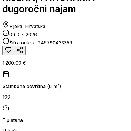
dugoročni najam
Rijeka, Hrvatska
09. 07. 2026.
Šifra oglasa:
246790433359
1.200,00 €
Stambena površina (u m²)
100
Tip stana
U kući