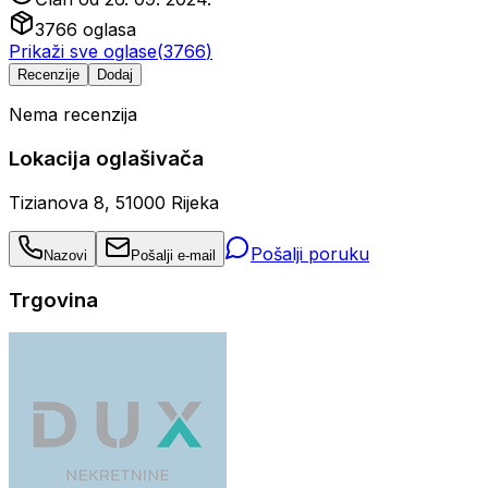
3766
oglasa
Prikaži sve oglase
(
3766
)
Recenzije
Dodaj
Nema recenzija
Lokacija oglašivača
Tizianova 8, 51000 Rijeka
Pošalji poruku
Nazovi
Pošalji e-mail
Trgovina