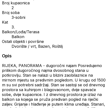
Broj kupaonica
2
Broj soba
3-sobni
Kat
3.
Balkon/Lođa/Terasa
Balkon
Ostali objekti i površine
Dvorište / vrt, Bazen, Roštilj
Opis
RIJEKA, PANORAMA - dugoročni najam Posredujemo
prilikom dugoročnog najma dvosobnog stana u
potkrovlju. Stan se nalazi u blizini zaobilaznice na
mirnom mjestu sa predivnim pogledom. U krugu od 1500
m su svi potrebni sadržaji. Stan se sastoji se od dnevnog
prostora sa kuhinjom i blagovaonom, dvije spavaće
sobe, dvije kupaonice. I z dnevnog prostora je izlaz na
balkon sa kojega se pruža predivan pogled na riječki
zaljev. Grijanje i hlađenje je putem klima uređaja. Stanari,