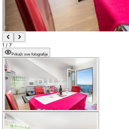
1
/
7
Prikaži sve fotografije