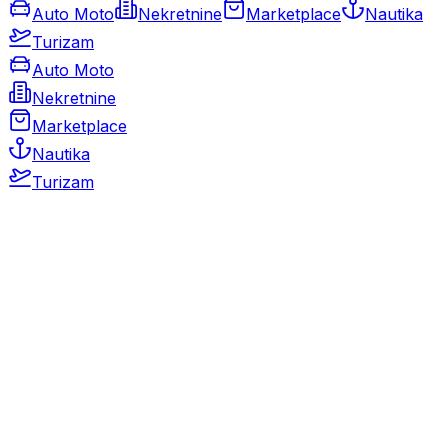
Auto Moto
Nekretnine
Marketplace
Nautika
Turizam
Auto Moto
Nekretnine
Marketplace
Nautika
Turizam
Auto Moto
Rabljeni automobili
Novi automobili
Motocikli / motori
Gospodarska vozila
Rezervni dijelovi i oprema
Kamperi i kamp prikolice