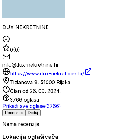
DUX NEKRETNINE
0
(
0
)
info@dux-nekretnine.hr
https://www.dux-nekretnine.hr/
Tizianova 8, 51000 Rijeka
Član od
26. 09. 2024.
3766
oglasa
Prikaži sve oglase
(
3766
)
Recenzije
Dodaj
Nema recenzija
Lokacija oglašivača