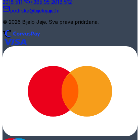
2018 511
+385 95 2018 512
podrska@bijelojaje.hr
© 2026 Bijelo Jaje. Sva prava pridržana.