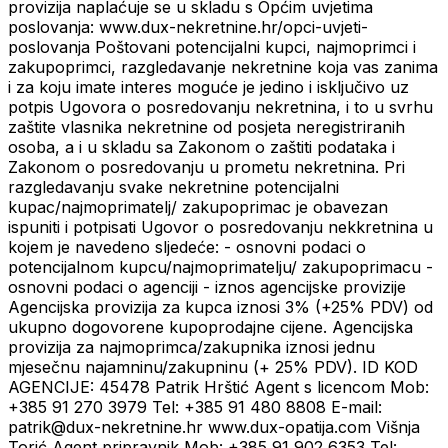
provizija naplaćuje se u skladu s Općim uvjetima
poslovanja: www.dux-nekretnine.hr/opci-uvjeti-
poslovanja Poštovani potencijalni kupci, najmoprimci i
zakupoprimci, razgledavanje nekretnine koja vas zanima
i za koju imate interes moguće je jedino i isključivo uz
potpis Ugovora o posredovanju nekretnina, i to u svrhu
zaštite vlasnika nekretnine od posjeta neregistriranih
osoba, a i u skladu sa Zakonom o zaštiti podataka i
Zakonom o posredovanju u prometu nekretnina. Pri
razgledavanju svake nekretnine potencijalni
kupac/najmoprimatelj/ zakupoprimac je obavezan
ispuniti i potpisati Ugovor o posredovanju nekkretnina u
kojem je navedeno sljedeće: - osnovni podaci o
potencijalnom kupcu/najmoprimatelju/ zakupoprimacu -
osnovni podaci o agenciji - iznos agencijske provizije
Agencijska provizija za kupca iznosi 3% (+25% PDV) od
ukupno dogovorene kupoprodajne cijene. Agencijska
provizija za najmoprimca/zakupnika iznosi jednu
mjesečnu najamninu/zakupninu (+ 25% PDV). ID KOD
AGENCIJE: 45478 Patrik Hrštić Agent s licencom Mob:
+385 91 270 3979 Tel: +385 91 480 8808 E-mail:
patrik@dux-nekretnine.hr www.dux-opatija.com Višnja
Torić Agent pripravnik Mob: +385 91 902 6353 Tel: