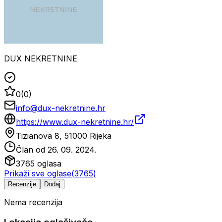
DUX NEKRETNINE
0
(
0
)
info@dux-nekretnine.hr
https://www.dux-nekretnine.hr/
Tizianova 8, 51000 Rijeka
Član od
26. 09. 2024.
3765
oglasa
Prikaži sve oglase
(
3765
)
Recenzije
Dodaj
Nema recenzija