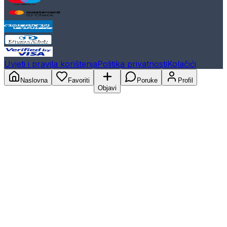
Uvjeti i pravila korištenja
Politika privatnosti
Kolačići
Naslovna
Favoriti
Poruke
Profil
Objavi