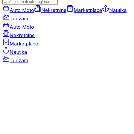
Auto Moto
Nekretnine
Marketplace
Nautika
Turizam
Auto Moto
Nekretnine
Marketplace
Nautika
Turizam
Auto Moto
Rabljeni automobili
Novi automobili
Motocikli / motori
Gospodarska vozila
Rezervni dijelovi i oprema
Kamperi i kamp prikolice