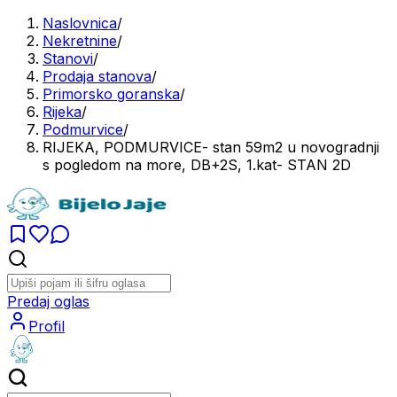
Naslovnica
/
Nekretnine
/
Stanovi
/
Prodaja stanova
/
Primorsko goranska
/
Rijeka
/
Podmurvice
/
RIJEKA, PODMURVICE- stan 59m2 u novogradnji
s pogledom na more, DB+2S, 1.kat- STAN 2D
Predaj oglas
Profil