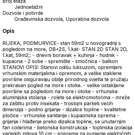
Broj etaža
Jednoetažni
Dozvole i potvrde
Građevinska dozvola, Uporabna dozvola
Opis
RIJEKA, PODMURVICE- stan 59m2 u novogradnji s
pogledom na more, DB+2S, 1.kat- STAN 2D STAN 2D,
1.kat, 59m2,: - dnevni boravak + kuhinja - hodnik -
kupaona - 2 sobe - spremište - smočnica - balkon
STANOVI OPIS: Stanovi odišu luksuzom, opremljeni
vrhunskim materijalima i opremom, a velike staklene
površine osiguravaju obilje prirodnog svjetla te pružaju
prekrasan pogled na more i otoke. - velike ostakljene
površine sa pogledom na more i otoke - vrhunska
aluminijska stolarija - rolete sa elektromotorima - mreže
za zaštitu protiv insekata - troslojni parketi većih
dimenzija - podno grijanje - dizalice topline - kvalitetne
pločice - vrhunske sanitarije i kupaonska oprema -
grijanje i hlađenje preko dizalica topline, sa unutarnjim
fan coilerima - betonska konstrukcija - toplinska izolacija
vanjskih zidova 10 cm - priprema za punjenje električnih