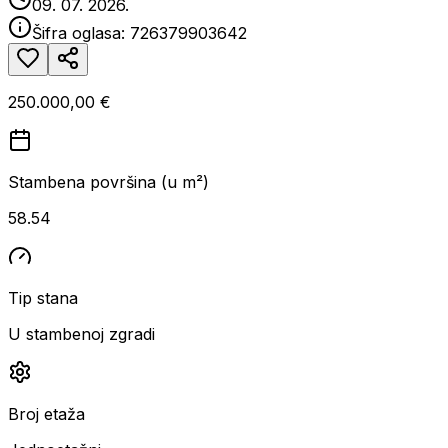
09. 07. 2026.
Šifra oglasa:
726379903642
250.000,00 €
Stambena površina (u m²)
58.54
Tip stana
U stambenoj zgradi
Broj etaža