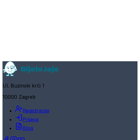
Ul. Buzinski krči 1
10000 Zagreb
Registracija
Prijava
Blog