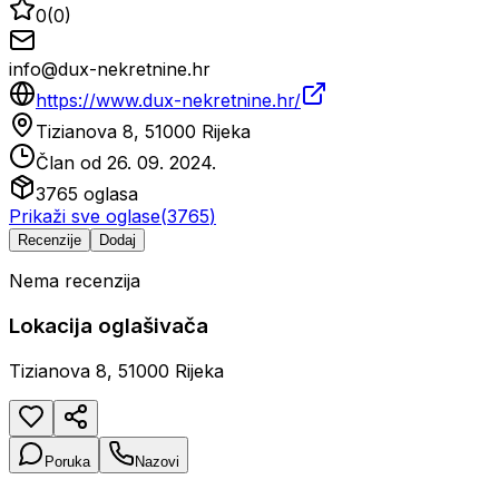
0
(
0
)
info@dux-nekretnine.hr
https://www.dux-nekretnine.hr/
Tizianova 8, 51000 Rijeka
Član od
26. 09. 2024.
3765
oglasa
Prikaži sve oglase
(
3765
)
Recenzije
Dodaj
Nema recenzija
Lokacija oglašivača
Tizianova 8, 51000 Rijeka
Poruka
Nazovi