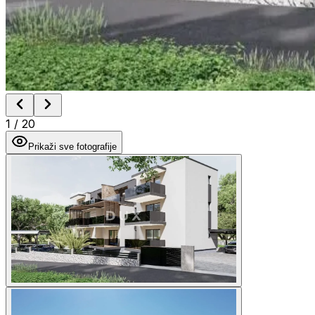
1
/
20
Prikaži sve fotografije