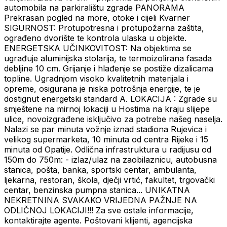
automobila na parkiralištu zgrade PANORAMA
Prekrasan pogled na more, otoke i cijeli Kvarner
SIGURNOST: Protupotresna i protupožarna zaštita,
ograđeno dvorište te kontrola ulaska u objekte.
ENERGETSKA UČINKOVITOST: Na objektima se
ugrađuje aluminijska stolarija, te termoizolirana fasada
debljine 10 cm. Grijanje i hlađenje se postiže dizalicama
topline. Ugradnjom visoko kvalitetnih materijala i
opreme, osigurana je niska potrošnja energije, te je
dostignut energetski standard A. LOKACIJA : Zgrade su
smještene na mirnoj lokaciji u Hostima na kraju slijepe
ulice, novoizgrađene isključivo za potrebe našeg naselja.
Nalazi se par minuta vožnje iznad stadiona Rujevica i
velikog supermarketa, 10 minuta od centra Rijeke i 15
minuta od Opatije. Odlična infrastruktura u radijusu od
150m do 750m: - izlaz/ulaz na zaobilaznicu, autobusna
stanica, pošta, banka, sportski centar, ambulanta,
ljekarna, restoran, škola, dječji vrtić, fakultet, trgovački
centar, benzinska pumpna stanica... UNIKATNA
NEKRETNINA SVAKAKO VRIJEDNA PAŽNJE NA
ODLIČNOJ LOKACIJI!!! Za sve ostale informacije,
kontaktirajte agente. Poštovani klijenti, agencijska