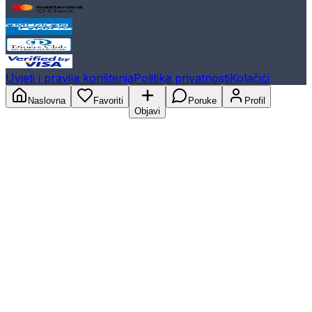
Uvjeti i pravila korištenja
Politika privatnosti
Kolačići
Naslovna
Favoriti
Poruke
Profil
Objavi