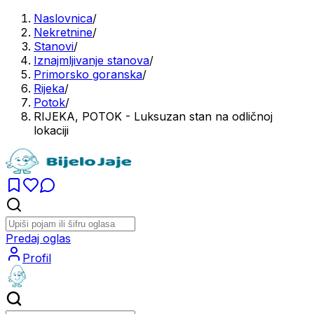
Naslovnica
/
Nekretnine
/
Stanovi
/
Iznajmljivanje stanova
/
Primorsko goranska
/
Rijeka
/
Potok
/
RIJEKA, POTOK - Luksuzan stan na odličnoj
lokaciji
Predaj oglas
Profil