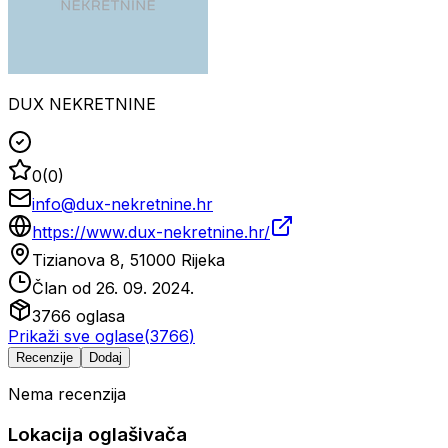
DUX NEKRETNINE
0
(
0
)
info@dux-nekretnine.hr
https://www.dux-nekretnine.hr/
Tizianova 8, 51000 Rijeka
Član od
26. 09. 2024.
3766
oglasa
Prikaži sve oglase
(
3766
)
Recenzije
Dodaj
Nema recenzija
Lokacija oglašivača