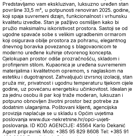
Predstavljamo vam ekskluzivan, luksuzno uređen stan
površine 33,5 m², u potpunosti renoviran 2025. godine,
koji spaja suvremeni dizajn, funkcionalnost i vrhunsku
kvalitetu izvedbe. Stan je pažljivo osmišljen kako bi
pružio maksimalnu iskoristivost prostora. Sastoji se od
ugodne spavaće sobe s velikim ugradbenim ormarom
koji osigurava obilje prostora za pohranu, elegantnog
dnevnog boravka povezanog s blagovaonicom te
moderno uređene kuhinje otvorenog koncepta.
Cjelokupan prostor odiše prozračnošću, skladom i
profinjenim stilom. Kupaonica je uređena suvremenim
materijalima i kvalitetnom opremom, s naglaskom na
estetiku i dugotrajnost. Zahvaljujući izvrsnoj izolaciji, stan
pruža mir, privatnost i ugodnu temperaturu tijekom cijele
godine, uz povećanu energetsku učinkovitost. Idealan je
za jednu osobu ili par koji traže moderan, luksuzan i
potpuno obnovljen životni prostor bez potrebe za
dodatnim ulaganjima. Poštovani klijenti, agencijska
provizija naplaćuje se u skladu s Općim uvjetima
poslovanja www.dux-nekretnine.hr/opci-uvjeti-
poslovanja. ID KOD AGENCIJE: 45564 Karlo Dekanić
Agent pripravnik Mob: +385 95 829 8608 Tel: +385 91