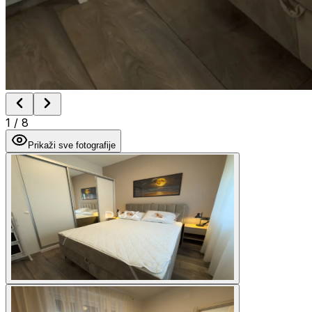
1
/
8
Prikaži sve fotografije