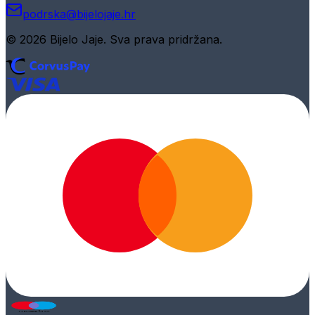
podrska@bijelojaje.hr
© 2026 Bijelo Jaje. Sva prava pridržana.