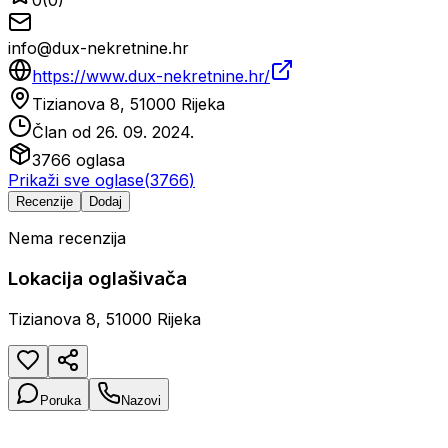
0
(
0
)
info@dux-nekretnine.hr
https://www.dux-nekretnine.hr/
Tizianova 8, 51000 Rijeka
Član od
26. 09. 2024.
3766
oglasa
Prikaži sve oglase
(
3766
)
Recenzije
Dodaj
Nema recenzija
Lokacija oglašivača
Tizianova 8, 51000 Rijeka
Poruka
Nazovi