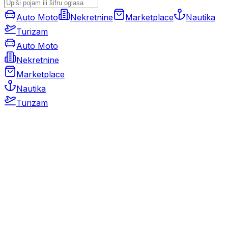
Auto Moto
Nekretnine
Marketplace
Nautika
Turizam
Auto Moto
Nekretnine
Marketplace
Nautika
Turizam
Auto Moto
Rabljeni automobili
Novi automobili
Motocikli / motori
Gospodarska vozila
Rezervni dijelovi i oprema
Kamperi i kamp prikolice