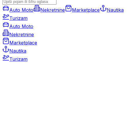
Auto Moto
Nekretnine
Marketplace
Nautika
Turizam
Auto Moto
Nekretnine
Marketplace
Nautika
Turizam
Auto Moto
Rabljeni automobili
Novi automobili
Motocikli / motori
Gospodarska vozila
Rezervni dijelovi i oprema
Kamperi i kamp prikolice