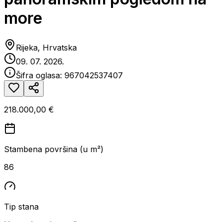
more
Rijeka, Hrvatska
09. 07. 2026.
Šifra oglasa:
967042537407
218.000,00 €
Stambena površina (u m²)
86
Tip stana