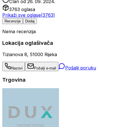
Član od
26. 09. 2024.
3763
oglasa
Prikaži sve oglase
(
3763
)
Recenzije
Dodaj
Nema recenzija
Lokacija oglašivača
Tizianova 8, 51000 Rijeka
Pošalji poruku
Nazovi
Pošalji e-mail
Trgovina