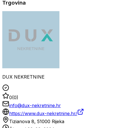
Trgovina
DUX NEKRETNINE
0
(
0
)
info@dux-nekretnine.hr
https://www.dux-nekretnine.hr/
Tizianova 8, 51000 Rijeka