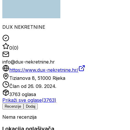
DUX NEKRETNINE
0
(
0
)
info@dux-nekretnine.hr
https://www.dux-nekretnine.hr/
Tizianova 8, 51000 Rijeka
Član od
26. 09. 2024.
3763
oglasa
Prikaži sve oglase
(
3763
)
Recenzije
Dodaj
Nema recenzija
Lokacija oglašivača