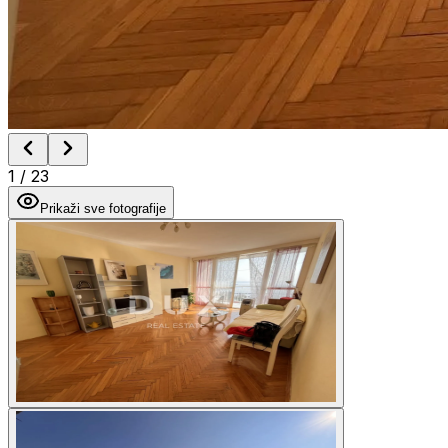
1
/
23
Prikaži sve fotografije